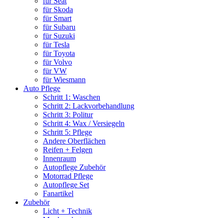
für Seat
für Skoda
für Smart
für Subaru
für Suzuki
für Tesla
für Toyota
für Volvo
für VW
für Wiesmann
Auto Pflege
Schritt 1: Waschen
Schritt 2: Lackvorbehandlung
Schritt 3: Politur
Schritt 4: Wax / Versiegeln
Schritt 5: Pflege
Andere Oberflächen
Reifen + Felgen
Innenraum
Autopflege Zubehör
Motorrad Pflege
Autopflege Set
Fanartikel
Zubehör
Licht + Technik