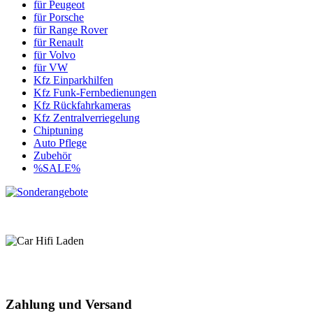
für Peugeot
für Porsche
für Range Rover
für Renault
für Volvo
für VW
Kfz Einparkhilfen
Kfz Funk-Fernbedienungen
Kfz Rückfahrkameras
Kfz Zentralverriegelung
Chiptuning
Auto Pflege
Zubehör
%SALE%
Zahlung und Versand