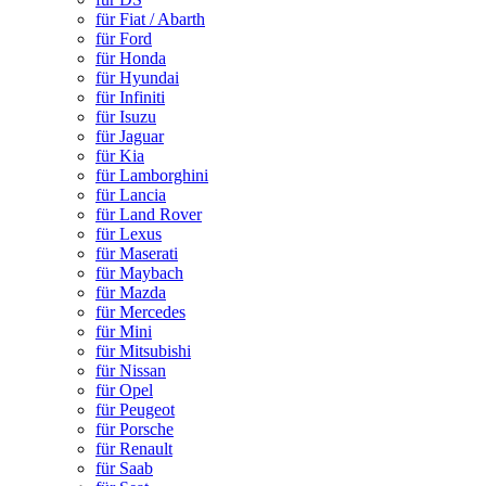
für Fiat / Abarth
für Ford
für Honda
für Hyundai
für Infiniti
für Isuzu
für Jaguar
für Kia
für Lamborghini
für Lancia
für Land Rover
für Lexus
für Maserati
für Maybach
für Mazda
für Mercedes
für Mini
für Mitsubishi
für Nissan
für Opel
für Peugeot
für Porsche
für Renault
für Saab