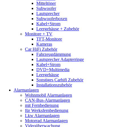
Mitteltöner
Subwoofer
Lautsprecher
Subwooferboxen
Kabel+Strom
Leergehäuse + Zubehör
Monitore + TV
TFT-Monitore
Kameras
Car HiFi Zubehör
Fahrzeugdämmung
Lautsprecher Adapterringe
Kabel+Strom
DVD+Multimedia
Leergehäuse
Sonstiges Carhifi Zubehör
Installationszubehör
Alarmanlagen
Wohnmobil Alarmanlagen
CAN-Bus-Alarmanlagen
mit Fernbedienung
für Werksfernbedienung
Lkw Alarmanlagen
Motorrad Alarmanlagen
Videoüberwachung