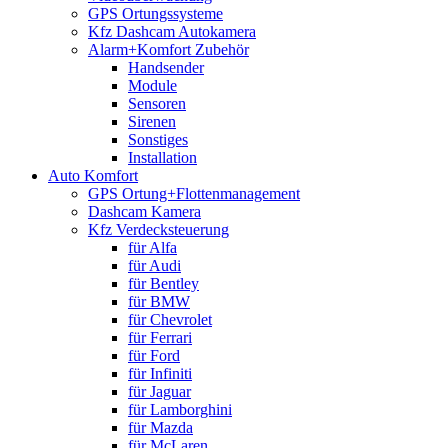
GPS Ortungssysteme
Kfz Dashcam Autokamera
Alarm+Komfort Zubehör
Handsender
Module
Sensoren
Sirenen
Sonstiges
Installation
Auto Komfort
GPS Ortung+Flottenmanagement
Dashcam Kamera
Kfz Verdecksteuerung
für Alfa
für Audi
für Bentley
für BMW
für Chevrolet
für Ferrari
für Ford
für Infiniti
für Jaguar
für Lamborghini
für Mazda
für McLaren