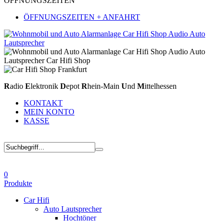
ÖFFNUNGSZEITEN
ÖFFNUNGSZEITEN + ANFAHRT
R
adio
E
lektronik
D
epot
R
hein-Main
U
nd
M
ittelhessen
KONTAKT
MEIN KONTO
KASSE
0
Produkte
Car Hifi
Auto Lautsprecher
Hochtöner