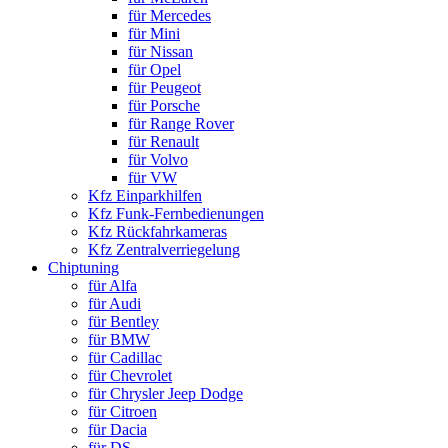
für Mercedes
für Mini
für Nissan
für Opel
für Peugeot
für Porsche
für Range Rover
für Renault
für Volvo
für VW
Kfz Einparkhilfen
Kfz Funk-Fernbedienungen
Kfz Rückfahrkameras
Kfz Zentralverriegelung
Chiptuning
für Alfa
für Audi
für Bentley
für BMW
für Cadillac
für Chevrolet
für Chrysler Jeep Dodge
für Citroen
für Dacia
für DS