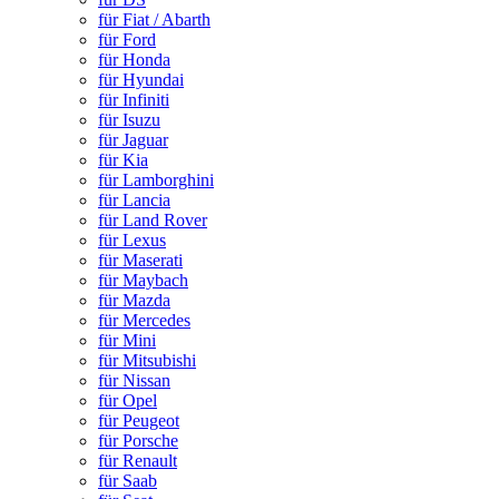
für Fiat / Abarth
für Ford
für Honda
für Hyundai
für Infiniti
für Isuzu
für Jaguar
für Kia
für Lamborghini
für Lancia
für Land Rover
für Lexus
für Maserati
für Maybach
für Mazda
für Mercedes
für Mini
für Mitsubishi
für Nissan
für Opel
für Peugeot
für Porsche
für Renault
für Saab