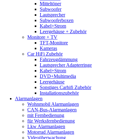
Mitteltöner
Subwoofer
Lautsprecher
Subwooferboxen
Kabel+Strom
Leergehäuse + Zubehör
Monitore + TV
TFT-Monitore
Kameras
Car HiFi Zubehör
Fahrzeugdämmung
Lautsprecher Adapterringe
Kabel+Strom
DVD+Multimedia
Leergehäuse
Sonstiges Carhifi Zubehör
Installationszubehör
Alarmanlagen
Wohnmobil Alarmanlagen
CAN-Bus-Alarmanlagen
mit Fernbedienung
für Werksfernbedienung
Lkw Alarmanlagen
Motorrad Alarmanlagen
Videoüberwachung