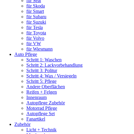
für Seat
für Skoda
für Smart
für Subaru
für Suzuki
für Tesla
für Toyota
für Volvo
für VW
für Wiesmann
Auto Pflege
Schritt 1: Waschen
Schritt 2: Lackvorbehandlung
Schritt 3: Politur
Schritt 4: Wax / Versiegeln
Schritt 5: Pflege
Andere Oberflächen
Reifen + Felgen
Innenraum
Autopflege Zubehör
Motorrad Pflege
Autopflege Set
Fanartikel
Zubehör
Licht + Technik