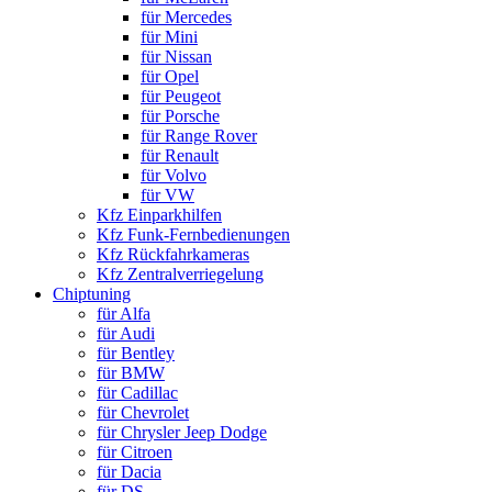
für Mercedes
für Mini
für Nissan
für Opel
für Peugeot
für Porsche
für Range Rover
für Renault
für Volvo
für VW
Kfz Einparkhilfen
Kfz Funk-Fernbedienungen
Kfz Rückfahrkameras
Kfz Zentralverriegelung
Chiptuning
für Alfa
für Audi
für Bentley
für BMW
für Cadillac
für Chevrolet
für Chrysler Jeep Dodge
für Citroen
für Dacia
für DS