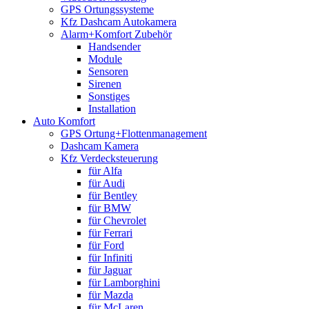
GPS Ortungssysteme
Kfz Dashcam Autokamera
Alarm+Komfort Zubehör
Handsender
Module
Sensoren
Sirenen
Sonstiges
Installation
Auto Komfort
GPS Ortung+Flottenmanagement
Dashcam Kamera
Kfz Verdecksteuerung
für Alfa
für Audi
für Bentley
für BMW
für Chevrolet
für Ferrari
für Ford
für Infiniti
für Jaguar
für Lamborghini
für Mazda
für McLaren