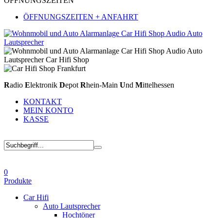
ÖFFNUNGSZEITEN
ÖFFNUNGSZEITEN + ANFAHRT
R
adio
E
lektronik
D
epot
R
hein-Main
U
nd
M
ittelhessen
KONTAKT
MEIN KONTO
KASSE
0
Produkte
Car Hifi
Auto Lautsprecher
Hochtöner