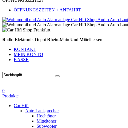
ÖFFNUNGSZEITEN
ÖFFNUNGSZEITEN + ANFAHRT
R
adio
E
lektronik
D
epot
R
hein-Main
U
nd
M
ittelhessen
KONTAKT
MEIN KONTO
KASSE
0
Produkte
Car Hifi
Auto Lautsprecher
Hochtöner
Mitteltöner
Subwoofer