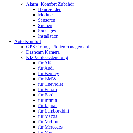
Alarm+Komfort Zubehör
Handsender
Module
Sensoren
Sirenen
Sonstiges
Installation
Auto Komfort
GPS Ortung+Flottenmanagement
Dashcam Kamera
Kfz Verdecksteuerung
für Alfa
für Audi
für Bentley
für BMW
für Chevrolet
für Ferrari
für Ford
für Infiniti
für Jaguar
für Lamborghini
für Mazda
für McLaren
für Mercedes
für Mini