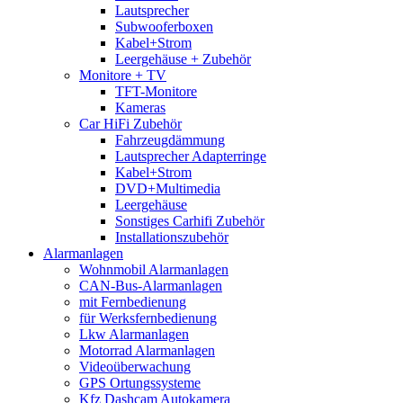
Lautsprecher
Subwooferboxen
Kabel+Strom
Leergehäuse + Zubehör
Monitore + TV
TFT-Monitore
Kameras
Car HiFi Zubehör
Fahrzeugdämmung
Lautsprecher Adapterringe
Kabel+Strom
DVD+Multimedia
Leergehäuse
Sonstiges Carhifi Zubehör
Installationszubehör
Alarmanlagen
Wohnmobil Alarmanlagen
CAN-Bus-Alarmanlagen
mit Fernbedienung
für Werksfernbedienung
Lkw Alarmanlagen
Motorrad Alarmanlagen
Videoüberwachung
GPS Ortungssysteme
Kfz Dashcam Autokamera