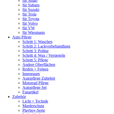
für Smart
für Subaru
für Suzuki
für Tesla
für Toyota
für Volvo
für VW
für Wiesmann
Auto Pflege
Schritt 1: Waschen
Schritt 2: Lackvorbehandlung
Schritt 3: Politur
Schritt 4: Wax / Versiegeln
Schritt 5: Pflege
Andere Oberflächen
Reifen + Felgen
Innenraum
Autopflege Zubehör
Motorrad Pflege
Autopflege Set
Fanartikel
Zubehör
Licht + Technik
Marderschutz
Playboy-Serie