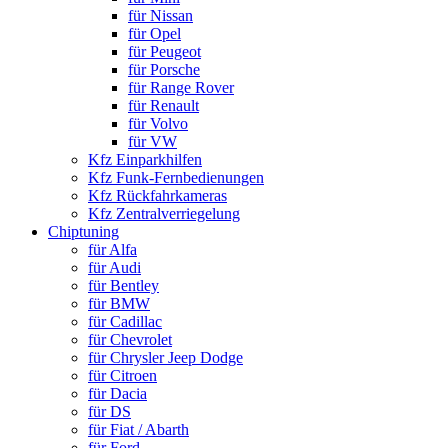
für Nissan
für Opel
für Peugeot
für Porsche
für Range Rover
für Renault
für Volvo
für VW
Kfz Einparkhilfen
Kfz Funk-Fernbedienungen
Kfz Rückfahrkameras
Kfz Zentralverriegelung
Chiptuning
für Alfa
für Audi
für Bentley
für BMW
für Cadillac
für Chevrolet
für Chrysler Jeep Dodge
für Citroen
für Dacia
für DS
für Fiat / Abarth
für Ford