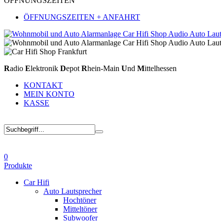
ÖFFNUNGSZEITEN
ÖFFNUNGSZEITEN + ANFAHRT
R
adio
E
lektronik
D
epot
R
hein-Main
U
nd
M
ittelhessen
KONTAKT
MEIN KONTO
KASSE
0
Produkte
Car Hifi
Auto Lautsprecher
Hochtöner
Mitteltöner
Subwoofer