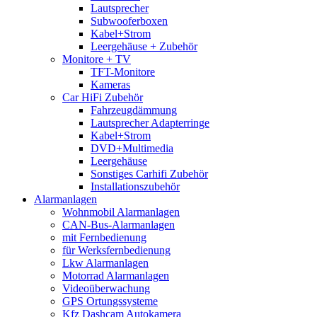
Lautsprecher
Subwooferboxen
Kabel+Strom
Leergehäuse + Zubehör
Monitore + TV
TFT-Monitore
Kameras
Car HiFi Zubehör
Fahrzeugdämmung
Lautsprecher Adapterringe
Kabel+Strom
DVD+Multimedia
Leergehäuse
Sonstiges Carhifi Zubehör
Installationszubehör
Alarmanlagen
Wohnmobil Alarmanlagen
CAN-Bus-Alarmanlagen
mit Fernbedienung
für Werksfernbedienung
Lkw Alarmanlagen
Motorrad Alarmanlagen
Videoüberwachung
GPS Ortungssysteme
Kfz Dashcam Autokamera