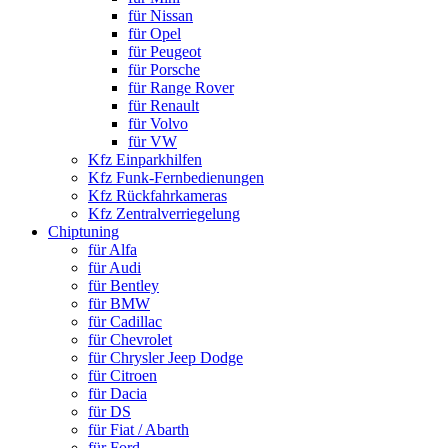
für Nissan
für Opel
für Peugeot
für Porsche
für Range Rover
für Renault
für Volvo
für VW
Kfz Einparkhilfen
Kfz Funk-Fernbedienungen
Kfz Rückfahrkameras
Kfz Zentralverriegelung
Chiptuning
für Alfa
für Audi
für Bentley
für BMW
für Cadillac
für Chevrolet
für Chrysler Jeep Dodge
für Citroen
für Dacia
für DS
für Fiat / Abarth
für Ford