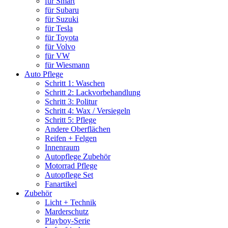
für Smart
für Subaru
für Suzuki
für Tesla
für Toyota
für Volvo
für VW
für Wiesmann
Auto Pflege
Schritt 1: Waschen
Schritt 2: Lackvorbehandlung
Schritt 3: Politur
Schritt 4: Wax / Versiegeln
Schritt 5: Pflege
Andere Oberflächen
Reifen + Felgen
Innenraum
Autopflege Zubehör
Motorrad Pflege
Autopflege Set
Fanartikel
Zubehör
Licht + Technik
Marderschutz
Playboy-Serie