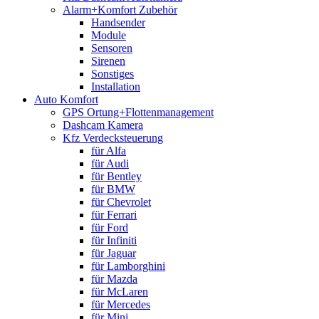
Alarm+Komfort Zubehör
Handsender
Module
Sensoren
Sirenen
Sonstiges
Installation
Auto Komfort
GPS Ortung+Flottenmanagement
Dashcam Kamera
Kfz Verdecksteuerung
für Alfa
für Audi
für Bentley
für BMW
für Chevrolet
für Ferrari
für Ford
für Infiniti
für Jaguar
für Lamborghini
für Mazda
für McLaren
für Mercedes
für Mini