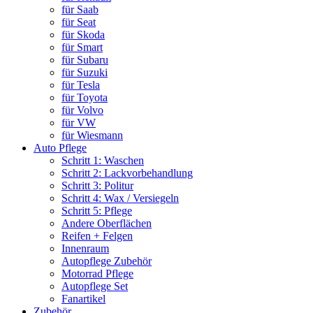
für Saab
für Seat
für Skoda
für Smart
für Subaru
für Suzuki
für Tesla
für Toyota
für Volvo
für VW
für Wiesmann
Auto Pflege
Schritt 1: Waschen
Schritt 2: Lackvorbehandlung
Schritt 3: Politur
Schritt 4: Wax / Versiegeln
Schritt 5: Pflege
Andere Oberflächen
Reifen + Felgen
Innenraum
Autopflege Zubehör
Motorrad Pflege
Autopflege Set
Fanartikel
Zubehör