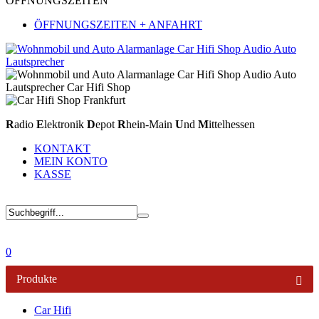
ÖFFNUNGSZEITEN
ÖFFNUNGSZEITEN + ANFAHRT
R
adio
E
lektronik
D
epot
R
hein-Main
U
nd
M
ittelhessen
KONTAKT
MEIN KONTO
KASSE
0
Produkte
Car Hifi