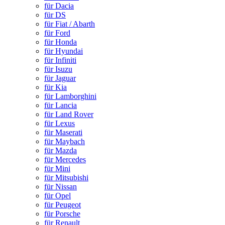
für Dacia
für DS
für Fiat / Abarth
für Ford
für Honda
für Hyundai
für Infiniti
für Isuzu
für Jaguar
für Kia
für Lamborghini
für Lancia
für Land Rover
für Lexus
für Maserati
für Maybach
für Mazda
für Mercedes
für Mini
für Mitsubishi
für Nissan
für Opel
für Peugeot
für Porsche
für Renault