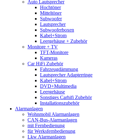
Auto Lautsprecher
Hochtöner
Mitteltöner
Subwoofer
Lautsprecher
Subwooferboxen
Kabel+Strom
Leergehäuse + Zubehör
Monitore + TV
TFT-Monitore
Kameras
Car HiFi Zubehör
Fahrzeugdämmung
Lautsprecher Adapterringe
Kabel+Strom
DVD+Multimedia
Leergehäuse
Sonstiges Carhifi Zubehör
Installationszubehör
Alarmanlagen
Wohnmobil Alarmanlagen
CAN-Bus-Alarmanlagen
mit Fernbedienung
für Werksfernbedienung
Lkw Alarmanlagen