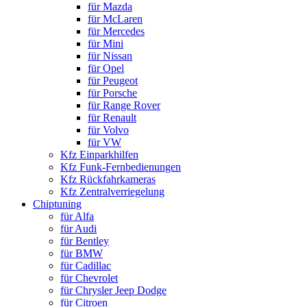
für Mazda
für McLaren
für Mercedes
für Mini
für Nissan
für Opel
für Peugeot
für Porsche
für Range Rover
für Renault
für Volvo
für VW
Kfz Einparkhilfen
Kfz Funk-Fernbedienungen
Kfz Rückfahrkameras
Kfz Zentralverriegelung
Chiptuning
für Alfa
für Audi
für Bentley
für BMW
für Cadillac
für Chevrolet
für Chrysler Jeep Dodge
für Citroen