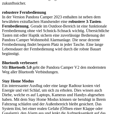
zukunftssicher.
robustere Fernbedienung
In der Version Pandora Camper 2023 enthalten ist neben dem
bewährten extraflachen Handsender eine
robustere 3-Tasten-
Fernbedienung
. Gerade im Outdoor-Bereich ist eine funktionale
Fernbedienung ohne viel Schnick-Schnack wichtig. Übersichtliche
Tasten mit edler Haptik sichern eine zuverlässige Bedienung der
Pandora Camper Wohnmobil Alarmanlage. Die neue dezente
Fernbedienung findet bequem Platz in jeder Tasche. Eine lange
Lebensdauer der Fernbedienung wird durch die robste Bauart
begünstigt.
Bluetooth verbessert
Mit
Bluetooth 5.0
geht die Pandora Camper V2 den modernsten
Weg aller Bluetooth Verbindungen.
Stay Home Modus
Ein interessanter Ausflug oder eine lange Radtour kosten viel
Energie und viel Schlaf, um sich zu erholen. Dies wissen auch
Diebe, welche es auf Laptops, Kameras und Handys abgesehen
haben. Mit dem Stay Home Modus können sie beruhigt in Ihrem
Fahrzeug schlafen und der Außenbereich bleibt gesichert. Das
System löst, bei einer realen Gefahr (Öffnen einer Klappe oder
Gasalarm), den Alarm aus und lenkt die Aufmerksamkeit auf das