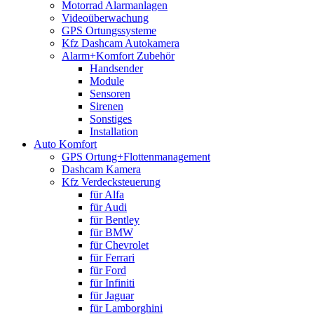
Motorrad Alarmanlagen
Videoüberwachung
GPS Ortungssysteme
Kfz Dashcam Autokamera
Alarm+Komfort Zubehör
Handsender
Module
Sensoren
Sirenen
Sonstiges
Installation
Auto Komfort
GPS Ortung+Flottenmanagement
Dashcam Kamera
Kfz Verdecksteuerung
für Alfa
für Audi
für Bentley
für BMW
für Chevrolet
für Ferrari
für Ford
für Infiniti
für Jaguar
für Lamborghini