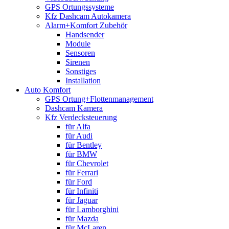
GPS Ortungssysteme
Kfz Dashcam Autokamera
Alarm+Komfort Zubehör
Handsender
Module
Sensoren
Sirenen
Sonstiges
Installation
Auto Komfort
GPS Ortung+Flottenmanagement
Dashcam Kamera
Kfz Verdecksteuerung
für Alfa
für Audi
für Bentley
für BMW
für Chevrolet
für Ferrari
für Ford
für Infiniti
für Jaguar
für Lamborghini
für Mazda
für McLaren