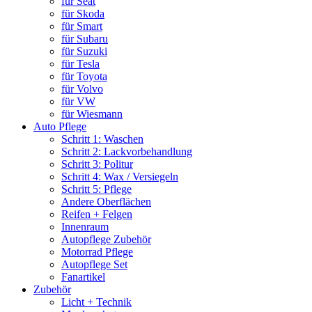
für Seat
für Skoda
für Smart
für Subaru
für Suzuki
für Tesla
für Toyota
für Volvo
für VW
für Wiesmann
Auto Pflege
Schritt 1: Waschen
Schritt 2: Lackvorbehandlung
Schritt 3: Politur
Schritt 4: Wax / Versiegeln
Schritt 5: Pflege
Andere Oberflächen
Reifen + Felgen
Innenraum
Autopflege Zubehör
Motorrad Pflege
Autopflege Set
Fanartikel
Zubehör
Licht + Technik