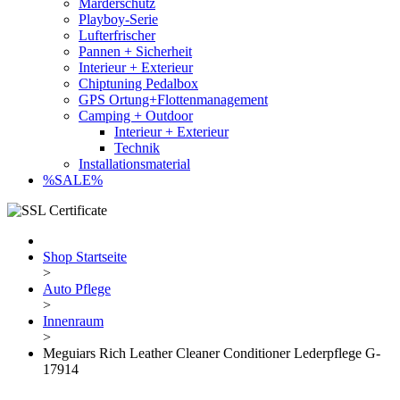
Marderschutz
Playboy-Serie
Lufterfrischer
Pannen + Sicherheit
Interieur + Exterieur
Chiptuning Pedalbox
GPS Ortung+Flottenmanagement
Camping + Outdoor
Interieur + Exterieur
Technik
Installationsmaterial
%SALE%
Shop Startseite
>
Auto Pflege
>
Innenraum
>
Meguiars Rich Leather Cleaner Conditioner Lederpflege G-
17914