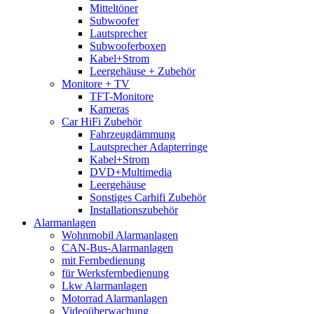
Mitteltöner
Subwoofer
Lautsprecher
Subwooferboxen
Kabel+Strom
Leergehäuse + Zubehör
Monitore + TV
TFT-Monitore
Kameras
Car HiFi Zubehör
Fahrzeugdämmung
Lautsprecher Adapterringe
Kabel+Strom
DVD+Multimedia
Leergehäuse
Sonstiges Carhifi Zubehör
Installationszubehör
Alarmanlagen
Wohnmobil Alarmanlagen
CAN-Bus-Alarmanlagen
mit Fernbedienung
für Werksfernbedienung
Lkw Alarmanlagen
Motorrad Alarmanlagen
Videoüberwachung