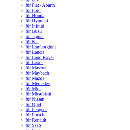
für Fiat / Abarth
für Ford
für Honda
für Hyundai
für Infiniti
für Isuzu
für Jaguar
für Kia
für Lamborghini
für Lancia
für Land Rover
für Lexus
für Maserati
für Maybach
für Mazda
für Mercedes
für Mini
für Mitsubishi
für Nissan
für Opel
für Peugeot
für Porsche
für Renault
für Saab