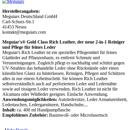
Herstellerangaben:
Meguiars Deutschland GmbH
Carl-Schurz-Str.1
41453 Neuss
kontakt@meguiars.com
Meguiar's® Gold Class Rich Leather, der neue 2-in-1 Reiniger
und Pflege für feines Leder
Meguiar's Rich Leather ist ein spezielles Pflegemittel für feines
Glattleder auf Pflanzenbasis, es entfernt Schmutz und
Verunreinigungen. Zugleich pflegt es nachhaltig und schützt gegen
UV-Strahlen das behandelte Leder ohne Rückstände oder einen
künstlichen Glanz zu hinterlassen. Reinigen, Pflegen und Schützen
alles in nur einem Arbeitsschritt. Sie können Rich Leather
selbstverständlich auch auf perforiertem Leder und Ledernähte
sowie auf rissigem Leder verwenden. Rich Leather ist nicht für
Alcantara oder Wildleder geeignet. Einfache Anwendung.
Anwendungsmöglichkeiten:
Autoledersitze, Leder Armaturenbrett,
Ledertaschen, Ledergarnituren, Handschuhe,...
Inhalt:
ca. 400 ml Handpumpflasche
Empfohlenes Zubehör:
Baumwoll- oder Microfasertuch