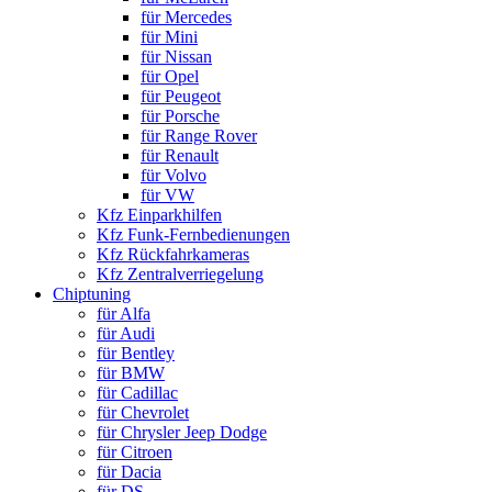
für Mercedes
für Mini
für Nissan
für Opel
für Peugeot
für Porsche
für Range Rover
für Renault
für Volvo
für VW
Kfz Einparkhilfen
Kfz Funk-Fernbedienungen
Kfz Rückfahrkameras
Kfz Zentralverriegelung
Chiptuning
für Alfa
für Audi
für Bentley
für BMW
für Cadillac
für Chevrolet
für Chrysler Jeep Dodge
für Citroen
für Dacia
für DS