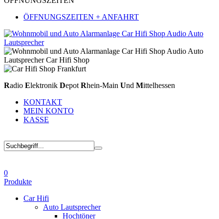
ÖFFNUNGSZEITEN
ÖFFNUNGSZEITEN + ANFAHRT
R
adio
E
lektronik
D
epot
R
hein-Main
U
nd
M
ittelhessen
KONTAKT
MEIN KONTO
KASSE
0
Produkte
Car Hifi
Auto Lautsprecher
Hochtöner