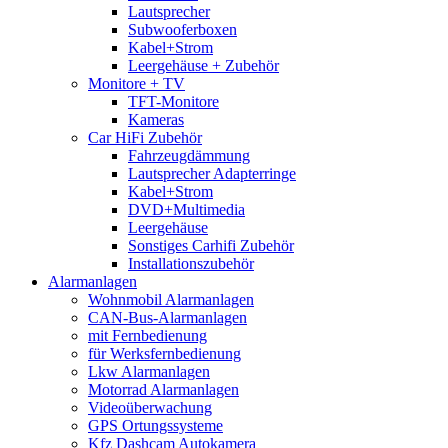
Lautsprecher
Subwooferboxen
Kabel+Strom
Leergehäuse + Zubehör
Monitore + TV
TFT-Monitore
Kameras
Car HiFi Zubehör
Fahrzeugdämmung
Lautsprecher Adapterringe
Kabel+Strom
DVD+Multimedia
Leergehäuse
Sonstiges Carhifi Zubehör
Installationszubehör
Alarmanlagen
Wohnmobil Alarmanlagen
CAN-Bus-Alarmanlagen
mit Fernbedienung
für Werksfernbedienung
Lkw Alarmanlagen
Motorrad Alarmanlagen
Videoüberwachung
GPS Ortungssysteme
Kfz Dashcam Autokamera