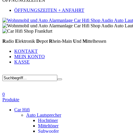
ÖFFNUNGSZEITEN
ÖFFNUNGSZEITEN + ANFAHRT
R
adio
E
lektronik
D
epot
R
hein-Main
U
nd
M
ittelhessen
KONTAKT
MEIN KONTO
KASSE
0
Produkte
Car Hifi
Auto Lautsprecher
Hochtöner
Mitteltöner
Subwoofer