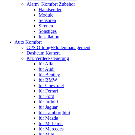
Alarm+Komfort Zubehör
Handsender
Module
Sensoren
Sirenen
Sonstiges
Installation
Auto Komfort
GPS Ortung+Flottenmanagement
Dashcam Kamera
Kfz Verdecksteuerung
für Alfa
für Audi
für Bentley
für BMW
für Chevrolet
für Ferrari
für Ford
für Infiniti
für Jaguar
für Lamborghini
für Mazda
für McLaren
für Mercedes
für Mini