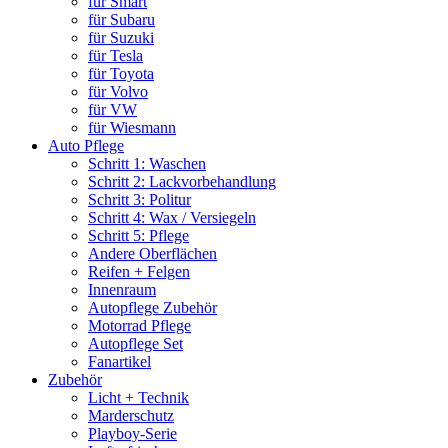
für Smart
für Subaru
für Suzuki
für Tesla
für Toyota
für Volvo
für VW
für Wiesmann
Auto Pflege
Schritt 1: Waschen
Schritt 2: Lackvorbehandlung
Schritt 3: Politur
Schritt 4: Wax / Versiegeln
Schritt 5: Pflege
Andere Oberflächen
Reifen + Felgen
Innenraum
Autopflege Zubehör
Motorrad Pflege
Autopflege Set
Fanartikel
Zubehör
Licht + Technik
Marderschutz
Playboy-Serie