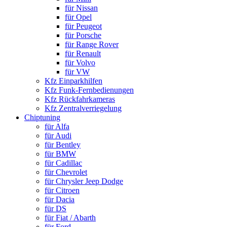
für Nissan
für Opel
für Peugeot
für Porsche
für Range Rover
für Renault
für Volvo
für VW
Kfz Einparkhilfen
Kfz Funk-Fernbedienungen
Kfz Rückfahrkameras
Kfz Zentralverriegelung
Chiptuning
für Alfa
für Audi
für Bentley
für BMW
für Cadillac
für Chevrolet
für Chrysler Jeep Dodge
für Citroen
für Dacia
für DS
für Fiat / Abarth
für Ford