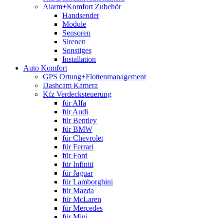
Alarm+Komfort Zubehör
Handsender
Module
Sensoren
Sirenen
Sonstiges
Installation
Auto Komfort
GPS Ortung+Flottenmanagement
Dashcam Kamera
Kfz Verdecksteuerung
für Alfa
für Audi
für Bentley
für BMW
für Chevrolet
für Ferrari
für Ford
für Infiniti
für Jaguar
für Lamborghini
für Mazda
für McLaren
für Mercedes
für Mini