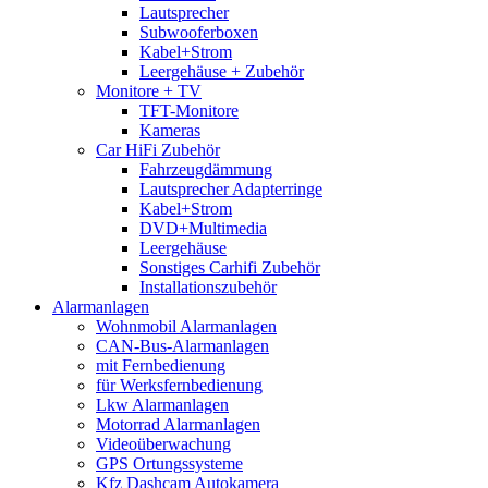
Lautsprecher
Subwooferboxen
Kabel+Strom
Leergehäuse + Zubehör
Monitore + TV
TFT-Monitore
Kameras
Car HiFi Zubehör
Fahrzeugdämmung
Lautsprecher Adapterringe
Kabel+Strom
DVD+Multimedia
Leergehäuse
Sonstiges Carhifi Zubehör
Installationszubehör
Alarmanlagen
Wohnmobil Alarmanlagen
CAN-Bus-Alarmanlagen
mit Fernbedienung
für Werksfernbedienung
Lkw Alarmanlagen
Motorrad Alarmanlagen
Videoüberwachung
GPS Ortungssysteme
Kfz Dashcam Autokamera