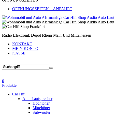
ÖFFNUNGSZEITEN
ÖFFNUNGSZEITEN + ANFAHRT
R
adio
E
lektronik
D
epot
R
hein-Main
U
nd
M
ittelhessen
KONTAKT
MEIN KONTO
KASSE
0
Produkte
Car Hifi
Auto Lautsprecher
Hochtöner
Mitteltöner
Subwoofer