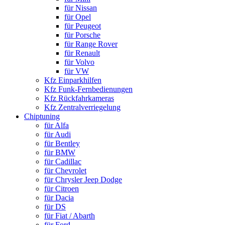
für Nissan
für Opel
für Peugeot
für Porsche
für Range Rover
für Renault
für Volvo
für VW
Kfz Einparkhilfen
Kfz Funk-Fernbedienungen
Kfz Rückfahrkameras
Kfz Zentralverriegelung
Chiptuning
für Alfa
für Audi
für Bentley
für BMW
für Cadillac
für Chevrolet
für Chrysler Jeep Dodge
für Citroen
für Dacia
für DS
für Fiat / Abarth
für Ford