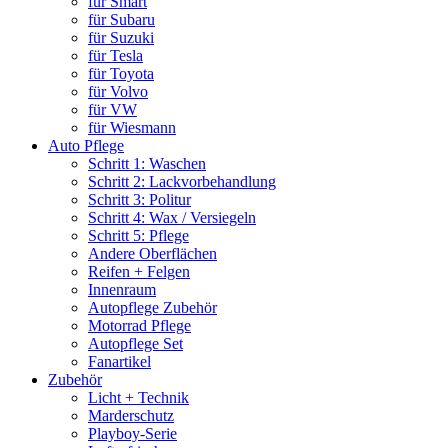
für Smart
für Subaru
für Suzuki
für Tesla
für Toyota
für Volvo
für VW
für Wiesmann
Auto Pflege
Schritt 1: Waschen
Schritt 2: Lackvorbehandlung
Schritt 3: Politur
Schritt 4: Wax / Versiegeln
Schritt 5: Pflege
Andere Oberflächen
Reifen + Felgen
Innenraum
Autopflege Zubehör
Motorrad Pflege
Autopflege Set
Fanartikel
Zubehör
Licht + Technik
Marderschutz
Playboy-Serie