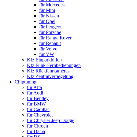
für Mercedes
für Mini
für Nissan
für Opel
für Peugeot
für Porsche
für Range Rover
für Renault
für Volvo
für VW
Kfz Einparkhilfen
Kfz Funk-Fernbedienungen
Kfz Rückfahrkameras
Kfz Zentralverriegelung
Chiptuning
für Alfa
für Audi
für Bentley
für BMW
für Cadillac
für Chevrolet
für Chrysler Jeep Dodge
für Citroen
für Dacia
für DS