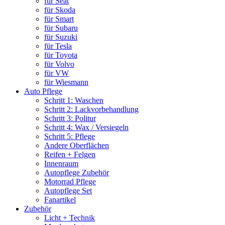
für Seat
für Skoda
für Smart
für Subaru
für Suzuki
für Tesla
für Toyota
für Volvo
für VW
für Wiesmann
Auto Pflege
Schritt 1: Waschen
Schritt 2: Lackvorbehandlung
Schritt 3: Politur
Schritt 4: Wax / Versiegeln
Schritt 5: Pflege
Andere Oberflächen
Reifen + Felgen
Innenraum
Autopflege Zubehör
Motorrad Pflege
Autopflege Set
Fanartikel
Zubehör
Licht + Technik