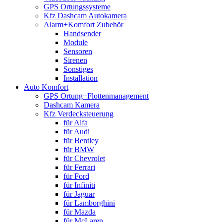
GPS Ortungssysteme
Kfz Dashcam Autokamera
Alarm+Komfort Zubehör
Handsender
Module
Sensoren
Sirenen
Sonstiges
Installation
Auto Komfort
GPS Ortung+Flottenmanagement
Dashcam Kamera
Kfz Verdecksteuerung
für Alfa
für Audi
für Bentley
für BMW
für Chevrolet
für Ferrari
für Ford
für Infiniti
für Jaguar
für Lamborghini
für Mazda
für McLaren