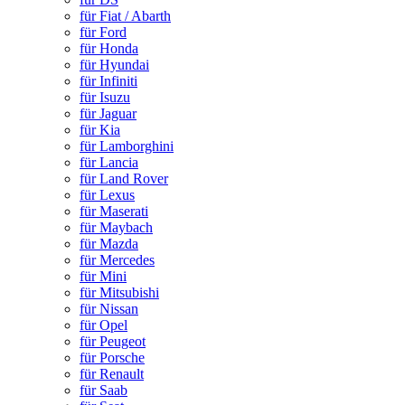
für Fiat / Abarth
für Ford
für Honda
für Hyundai
für Infiniti
für Isuzu
für Jaguar
für Kia
für Lamborghini
für Lancia
für Land Rover
für Lexus
für Maserati
für Maybach
für Mazda
für Mercedes
für Mini
für Mitsubishi
für Nissan
für Opel
für Peugeot
für Porsche
für Renault
für Saab