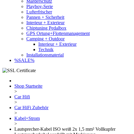
Marderschutz
Playboy-Serie
Lufterfrischer
Pannen + Sicherheit
Interieur + Exterieur
Chiptuning Pedalbox
GPS Ortung+Flottenmanagement
Camping + Outdoor
Interieur + Exterieur
Technik
Installationsmaterial
%SALE%
Shop Startseite
>
Car Hifi
>
Car HiFi Zubehör
>
Kabel+Strom
>
Lautsprecher-Kabel ISO weiß 2x 1,5 mm² Vollkupfer