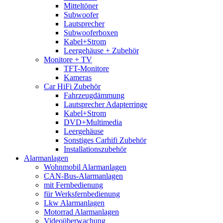
Mitteltöner
Subwoofer
Lautsprecher
Subwooferboxen
Kabel+Strom
Leergehäuse + Zubehör
Monitore + TV
TFT-Monitore
Kameras
Car HiFi Zubehör
Fahrzeugdämmung
Lautsprecher Adapterringe
Kabel+Strom
DVD+Multimedia
Leergehäuse
Sonstiges Carhifi Zubehör
Installationszubehör
Alarmanlagen
Wohnmobil Alarmanlagen
CAN-Bus-Alarmanlagen
mit Fernbedienung
für Werksfernbedienung
Lkw Alarmanlagen
Motorrad Alarmanlagen
Videoüberwachung