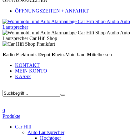
ÖFFNUNGSZEITEN
ÖFFNUNGSZEITEN + ANFAHRT
R
adio
E
lektronik
D
epot
R
hein-Main
U
nd
M
ittelhessen
KONTAKT
MEIN KONTO
KASSE
0
Produkte
Car Hifi
Auto Lautsprecher
Hochtöner