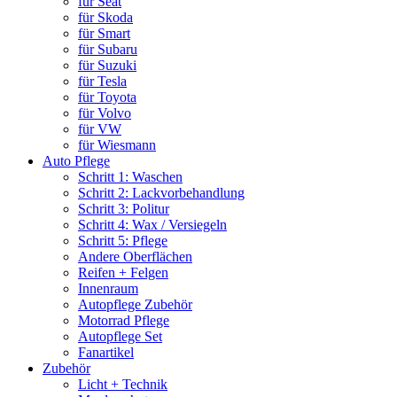
für Seat
für Skoda
für Smart
für Subaru
für Suzuki
für Tesla
für Toyota
für Volvo
für VW
für Wiesmann
Auto Pflege
Schritt 1: Waschen
Schritt 2: Lackvorbehandlung
Schritt 3: Politur
Schritt 4: Wax / Versiegeln
Schritt 5: Pflege
Andere Oberflächen
Reifen + Felgen
Innenraum
Autopflege Zubehör
Motorrad Pflege
Autopflege Set
Fanartikel
Zubehör
Licht + Technik