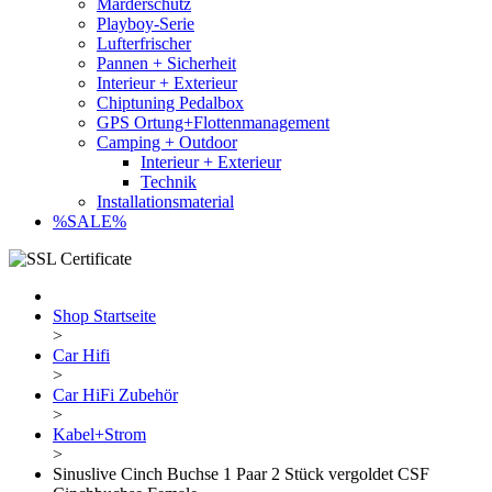
Marderschutz
Playboy-Serie
Lufterfrischer
Pannen + Sicherheit
Interieur + Exterieur
Chiptuning Pedalbox
GPS Ortung+Flottenmanagement
Camping + Outdoor
Interieur + Exterieur
Technik
Installationsmaterial
%SALE%
Shop Startseite
>
Car Hifi
>
Car HiFi Zubehör
>
Kabel+Strom
>
Sinuslive Cinch Buchse 1 Paar 2 Stück vergoldet CSF