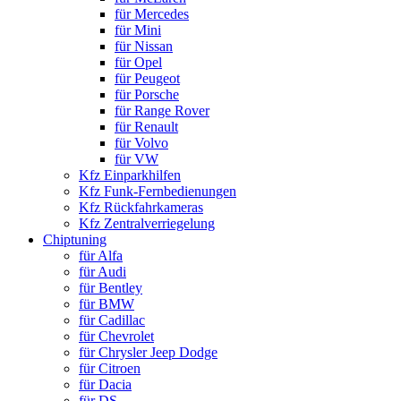
für Mercedes
für Mini
für Nissan
für Opel
für Peugeot
für Porsche
für Range Rover
für Renault
für Volvo
für VW
Kfz Einparkhilfen
Kfz Funk-Fernbedienungen
Kfz Rückfahrkameras
Kfz Zentralverriegelung
Chiptuning
für Alfa
für Audi
für Bentley
für BMW
für Cadillac
für Chevrolet
für Chrysler Jeep Dodge
für Citroen
für Dacia
für DS