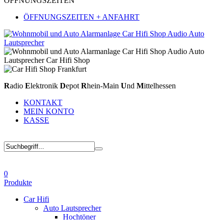
ÖFFNUNGSZEITEN
ÖFFNUNGSZEITEN + ANFAHRT
R
adio
E
lektronik
D
epot
R
hein-Main
U
nd
M
ittelhessen
KONTAKT
MEIN KONTO
KASSE
0
Produkte
Car Hifi
Auto Lautsprecher
Hochtöner