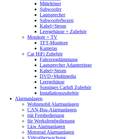
Mitteltöner
Subwoofer
Lautsprecher
Subwooferboxen
Kabel+Strom
Leergehäuse + Zubehör
Monitore + TV
TFT-Monitore
Kameras
Car HiFi Zubehör
Fahrzeugdämmung
Lautsprecher Adapterringe
Kabel+Strom
DVD+Multimedia
Leergehäuse
Sonstiges Carhifi Zubehör
Installationszubehör
Alarmanlagen
Wohnmobil Alarmanlagen
CAN-Bus-Alarmanlagen
mit Fernbedienung
für Werksfernbedienung
Lkw Alarmanlagen
Motorrad Alarmanlagen
Videoüberwachung