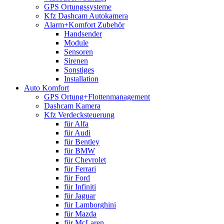
GPS Ortungssysteme
Kfz Dashcam Autokamera
Alarm+Komfort Zubehör
Handsender
Module
Sensoren
Sirenen
Sonstiges
Installation
Auto Komfort
GPS Ortung+Flottenmanagement
Dashcam Kamera
Kfz Verdecksteuerung
für Alfa
für Audi
für Bentley
für BMW
für Chevrolet
für Ferrari
für Ford
für Infiniti
für Jaguar
für Lamborghini
für Mazda
für McLaren