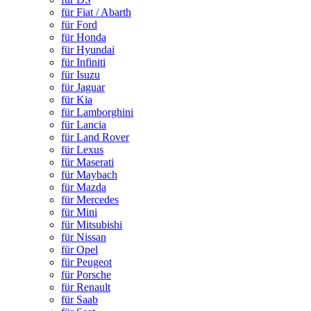
für Fiat / Abarth
für Ford
für Honda
für Hyundai
für Infiniti
für Isuzu
für Jaguar
für Kia
für Lamborghini
für Lancia
für Land Rover
für Lexus
für Maserati
für Maybach
für Mazda
für Mercedes
für Mini
für Mitsubishi
für Nissan
für Opel
für Peugeot
für Porsche
für Renault
für Saab