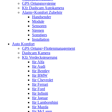
GPS Ortungssysteme
Kfz Dashcam Autokamera
Alarm+Komfort Zubehör
Handsender
Module
Sensoren
Sirenen
Sonstiges
Installation
Auto Komfort
GPS Ortung+Flottenmanagement
Dashcam Kamera
Kfz Verdecksteuerung
für Alfa
für Audi
für Bentley
für BMW
für Chevrolet
für Ferrari
für Ford
für Infiniti
für Jaguar
für Lamborghini
für Mazda
für McLaren