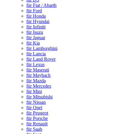
für Fiat / Abarth
für Ford
für Honda
für Hyundai
für Infiniti
für Isuzu
für Jaguar
für Kia
für Lamborghini
für Lancia
für Land Rover
für Lexus
für Maserati
für Maybach
für Mazda
für Mercedes
für Mini
für Mitsubishi
für Nissan
für Opel
für Peugeot
für Porsche
für Renault
für Saab