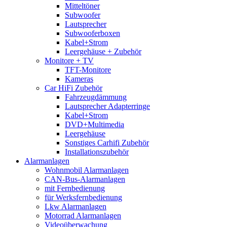
Mitteltöner
Subwoofer
Lautsprecher
Subwooferboxen
Kabel+Strom
Leergehäuse + Zubehör
Monitore + TV
TFT-Monitore
Kameras
Car HiFi Zubehör
Fahrzeugdämmung
Lautsprecher Adapterringe
Kabel+Strom
DVD+Multimedia
Leergehäuse
Sonstiges Carhifi Zubehör
Installationszubehör
Alarmanlagen
Wohnmobil Alarmanlagen
CAN-Bus-Alarmanlagen
mit Fernbedienung
für Werksfernbedienung
Lkw Alarmanlagen
Motorrad Alarmanlagen
Videoüberwachung