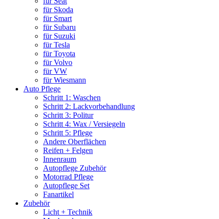
für Seat
für Skoda
für Smart
für Subaru
für Suzuki
für Tesla
für Toyota
für Volvo
für VW
für Wiesmann
Auto Pflege
Schritt 1: Waschen
Schritt 2: Lackvorbehandlung
Schritt 3: Politur
Schritt 4: Wax / Versiegeln
Schritt 5: Pflege
Andere Oberflächen
Reifen + Felgen
Innenraum
Autopflege Zubehör
Motorrad Pflege
Autopflege Set
Fanartikel
Zubehör
Licht + Technik