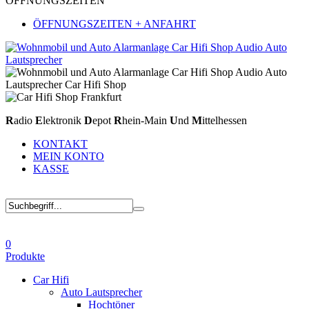
ÖFFNUNGSZEITEN
ÖFFNUNGSZEITEN + ANFAHRT
R
adio
E
lektronik
D
epot
R
hein-Main
U
nd
M
ittelhessen
KONTAKT
MEIN KONTO
KASSE
0
Produkte
Car Hifi
Auto Lautsprecher
Hochtöner