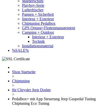
Marderschutz
Playboy-Serie
Lufterfrischer
Pannen + Sicherheit
Interieur + Exterieur
Chiptuning Pedalbox
GPS Ortung+Flottenmanagement
Camping + Outdoor
Interieur + Exterieur
Technik
Installationsmaterial
%SALE%
Shop Startseite
>
Chiptuning
>
für Chrysler Jeep Dodge
>
Pedalbox+ mit App Steuerung Jeep Gaspedal Tuning
Chiptuning Eco Tuning