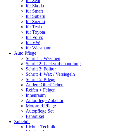
für Seat
für Skoda
für Smart
für Subaru
für Suzuki
für Tesla
für Toyota
für Volvo
für VW
für Wiesmann
Auto Pflege
Schritt 1: Waschen
Schritt 2: Lackvorbehandlung
Schritt 3: Politur
Schritt 4: Wax / Versiegeln
Schritt 5: Pflege
Andere Oberflächen
Reifen + Felgen
Innenraum
Autopflege Zubehör
Motorrad Pflege
Autopflege Set
Fanartikel
Zubehör
Licht + Technik