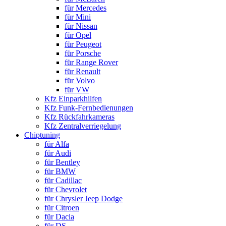
für Mercedes
für Mini
für Nissan
für Opel
für Peugeot
für Porsche
für Range Rover
für Renault
für Volvo
für VW
Kfz Einparkhilfen
Kfz Funk-Fernbedienungen
Kfz Rückfahrkameras
Kfz Zentralverriegelung
Chiptuning
für Alfa
für Audi
für Bentley
für BMW
für Cadillac
für Chevrolet
für Chrysler Jeep Dodge
für Citroen
für Dacia
für DS