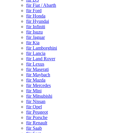
für Fiat / Abarth
für Ford
für Honda
für Hyundai
für Infiniti
für Isuzu
für Jaguar
für Kia
für Lamborghini
für Lancia
für Land Rover
für Lexus
für Maserati
für Maybach
für Mazda
für Mercedes
für Mini
für Mitsubishi
für Nissan
für Opel
für Peugeot
für Porsche
für Renault
für Saab