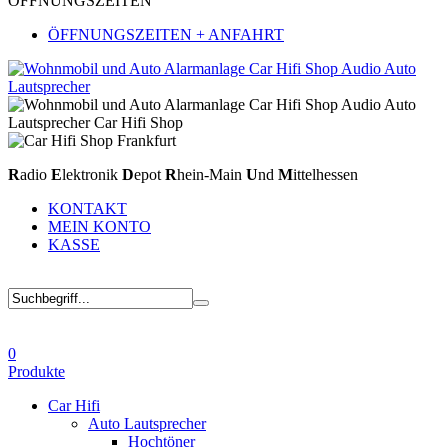
ÖFFNUNGSZEITEN
ÖFFNUNGSZEITEN + ANFAHRT
R
adio
E
lektronik
D
epot
R
hein-Main
U
nd
M
ittelhessen
KONTAKT
MEIN KONTO
KASSE
0
Produkte
Car Hifi
Auto Lautsprecher
Hochtöner