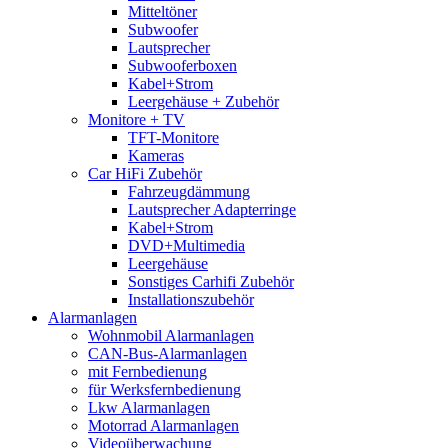
Mitteltöner
Subwoofer
Lautsprecher
Subwooferboxen
Kabel+Strom
Leergehäuse + Zubehör
Monitore + TV
TFT-Monitore
Kameras
Car HiFi Zubehör
Fahrzeugdämmung
Lautsprecher Adapterringe
Kabel+Strom
DVD+Multimedia
Leergehäuse
Sonstiges Carhifi Zubehör
Installationszubehör
Alarmanlagen
Wohnmobil Alarmanlagen
CAN-Bus-Alarmanlagen
mit Fernbedienung
für Werksfernbedienung
Lkw Alarmanlagen
Motorrad Alarmanlagen
Videoüberwachung