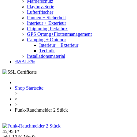
Marderschutz
Playboy-Serie
Lufterfrischer
Pannen + Sicherheit
Interieur + Exterieur
Chiptuning Pedalbox
GPS Ortung+Flottenmanagement
Camping + Outdoor
Interieur + Exterieur
Technik
Installationsmaterial
%SALE%
Shop Startseite
>
>
>
Funk-Rauchmelder 2 Stück
45,95 €*
inkl. 19 % MwSt.