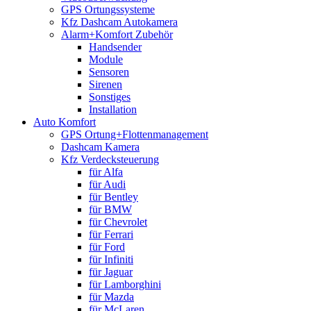
GPS Ortungssysteme
Kfz Dashcam Autokamera
Alarm+Komfort Zubehör
Handsender
Module
Sensoren
Sirenen
Sonstiges
Installation
Auto Komfort
GPS Ortung+Flottenmanagement
Dashcam Kamera
Kfz Verdecksteuerung
für Alfa
für Audi
für Bentley
für BMW
für Chevrolet
für Ferrari
für Ford
für Infiniti
für Jaguar
für Lamborghini
für Mazda
für McLaren