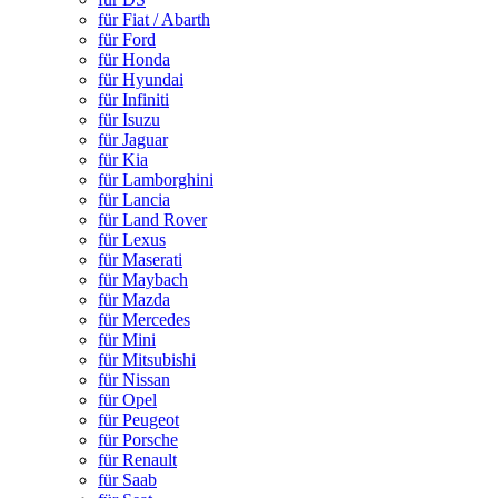
für Fiat / Abarth
für Ford
für Honda
für Hyundai
für Infiniti
für Isuzu
für Jaguar
für Kia
für Lamborghini
für Lancia
für Land Rover
für Lexus
für Maserati
für Maybach
für Mazda
für Mercedes
für Mini
für Mitsubishi
für Nissan
für Opel
für Peugeot
für Porsche
für Renault
für Saab