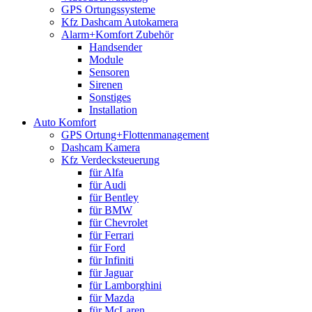
GPS Ortungssysteme
Kfz Dashcam Autokamera
Alarm+Komfort Zubehör
Handsender
Module
Sensoren
Sirenen
Sonstiges
Installation
Auto Komfort
GPS Ortung+Flottenmanagement
Dashcam Kamera
Kfz Verdecksteuerung
für Alfa
für Audi
für Bentley
für BMW
für Chevrolet
für Ferrari
für Ford
für Infiniti
für Jaguar
für Lamborghini
für Mazda
für McLaren