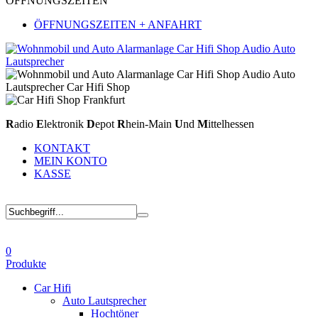
ÖFFNUNGSZEITEN
ÖFFNUNGSZEITEN + ANFAHRT
R
adio
E
lektronik
D
epot
R
hein-Main
U
nd
M
ittelhessen
KONTAKT
MEIN KONTO
KASSE
0
Produkte
Car Hifi
Auto Lautsprecher
Hochtöner