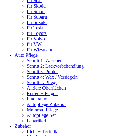
für Seat
für Skoda
für Smart
für Subaru
für Suzuki
für Tesla
für Toyota
für Volvo
für VW
für Wiesmann
Auto Pflege
Schritt 1: Waschen
Schritt 2: Lackvorbehandlung
Schritt 3: Politur
Schritt 4: Wax / Versiegeln
Schritt 5: Pflege
Andere Oberflächen
Reifen + Felgen
Innenraum
Autopflege Zubehör
Motorrad Pflege
Autopflege Set
Fanartikel
Zubehör
Licht + Technik