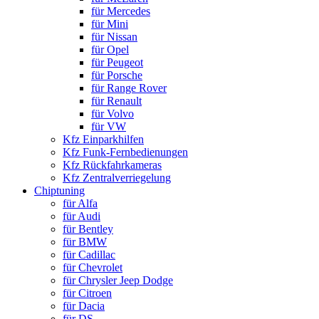
für Mercedes
für Mini
für Nissan
für Opel
für Peugeot
für Porsche
für Range Rover
für Renault
für Volvo
für VW
Kfz Einparkhilfen
Kfz Funk-Fernbedienungen
Kfz Rückfahrkameras
Kfz Zentralverriegelung
Chiptuning
für Alfa
für Audi
für Bentley
für BMW
für Cadillac
für Chevrolet
für Chrysler Jeep Dodge
für Citroen
für Dacia
für DS