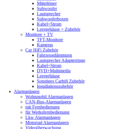
Mitteltöner
Subwoofer
Lautsprecher
Subwooferboxen
Kabel+Strom
Leergehäuse + Zubehör
Monitore + TV
TFT-Monitore
Kameras
Car HiFi Zubehör
Fahrzeugdämmung
Lautsprecher Adapterringe
Kabel+Strom
DVD+Multimedia
Leergehäuse
Sonstiges Carhifi Zubehör
Installationszubehör
Alarmanlagen
Wohnmobil Alarmanlagen
CAN-Bus-Alarmanlagen
mit Fernbedienung
für Werksfernbedienung
Lkw Alarmanlagen
Motorrad Alarmanlagen
Videoüberwachung