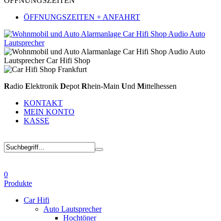
ÖFFNUNGSZEITEN
ÖFFNUNGSZEITEN + ANFAHRT
R
adio
E
lektronik
D
epot
R
hein-Main
U
nd
M
ittelhessen
KONTAKT
MEIN KONTO
KASSE
0
Produkte
Car Hifi
Auto Lautsprecher
Hochtöner