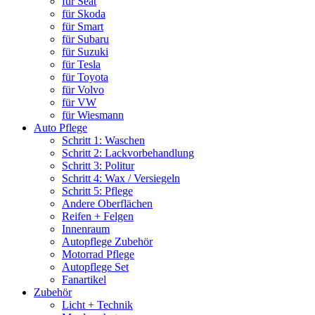
für Seat
für Skoda
für Smart
für Subaru
für Suzuki
für Tesla
für Toyota
für Volvo
für VW
für Wiesmann
Auto Pflege
Schritt 1: Waschen
Schritt 2: Lackvorbehandlung
Schritt 3: Politur
Schritt 4: Wax / Versiegeln
Schritt 5: Pflege
Andere Oberflächen
Reifen + Felgen
Innenraum
Autopflege Zubehör
Motorrad Pflege
Autopflege Set
Fanartikel
Zubehör
Licht + Technik