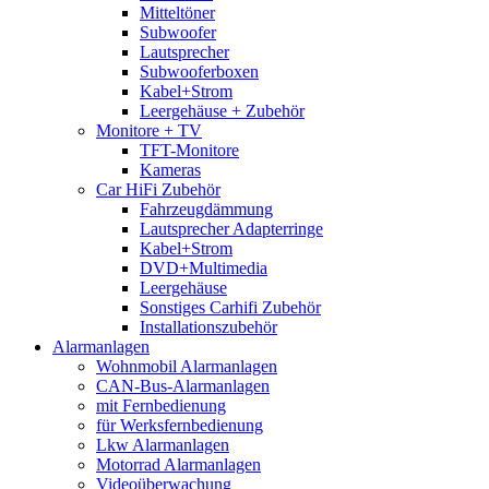
Mitteltöner
Subwoofer
Lautsprecher
Subwooferboxen
Kabel+Strom
Leergehäuse + Zubehör
Monitore + TV
TFT-Monitore
Kameras
Car HiFi Zubehör
Fahrzeugdämmung
Lautsprecher Adapterringe
Kabel+Strom
DVD+Multimedia
Leergehäuse
Sonstiges Carhifi Zubehör
Installationszubehör
Alarmanlagen
Wohnmobil Alarmanlagen
CAN-Bus-Alarmanlagen
mit Fernbedienung
für Werksfernbedienung
Lkw Alarmanlagen
Motorrad Alarmanlagen
Videoüberwachung