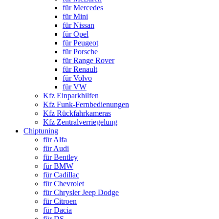
für Mercedes
für Mini
für Nissan
für Opel
für Peugeot
für Porsche
für Range Rover
für Renault
für Volvo
für VW
Kfz Einparkhilfen
Kfz Funk-Fernbedienungen
Kfz Rückfahrkameras
Kfz Zentralverriegelung
Chiptuning
für Alfa
für Audi
für Bentley
für BMW
für Cadillac
für Chevrolet
für Chrysler Jeep Dodge
für Citroen
für Dacia
für DS