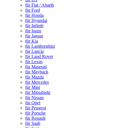
für Fiat / Abarth
für Ford
für Honda
für Hyundai
für Infiniti
für Isuzu
für Jaguar
für Kia
für Lamborghini
für Lancia
für Land Rover
für Lexus
für Maserati
für Maybach
für Mazda
für Mercedes
für Mini
für Mitsubishi
für Nissan
für Opel
für Peugeot
für Porsche
für Renault
für Saab