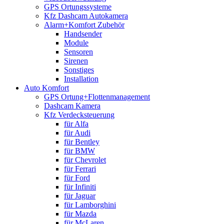
GPS Ortungssysteme
Kfz Dashcam Autokamera
Alarm+Komfort Zubehör
Handsender
Module
Sensoren
Sirenen
Sonstiges
Installation
Auto Komfort
GPS Ortung+Flottenmanagement
Dashcam Kamera
Kfz Verdecksteuerung
für Alfa
für Audi
für Bentley
für BMW
für Chevrolet
für Ferrari
für Ford
für Infiniti
für Jaguar
für Lamborghini
für Mazda
für McLaren