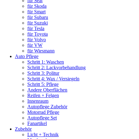
für Seat
für Skoda
für Smart
für Subaru
für Suzuki
für Tesla
für Toyota
für Volvo
für VW
für Wiesmann
Auto Pflege
Schritt 1: Waschen
Schritt 2: Lackvorbehandlung
Schritt 3: Politur
Schritt 4: Wax / Versiegeln
Schritt 5: Pflege
Andere Oberflächen
Reifen + Felgen
Innenraum
Autopflege Zubehör
Motorrad Pflege
Autopflege Set
Fanartikel
Zubehör
Licht + Technik