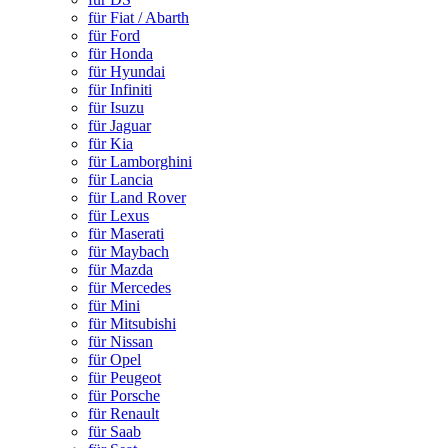
für Fiat / Abarth
für Ford
für Honda
für Hyundai
für Infiniti
für Isuzu
für Jaguar
für Kia
für Lamborghini
für Lancia
für Land Rover
für Lexus
für Maserati
für Maybach
für Mazda
für Mercedes
für Mini
für Mitsubishi
für Nissan
für Opel
für Peugeot
für Porsche
für Renault
für Saab