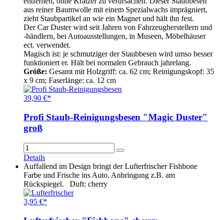
entfernen, ohne Kratzer zu verursachen. Dieser Staubbesen
aus reiner Baumwolle mit einem Spezialwachs imprägniert,
zieht Staubpartikel an wie ein Magnet und hält ihn fest.
Der Car Duster wird seit Jahren von Fahrzeugherstellern und
-händlern, bei Autoausstellungen, in Museen, Möbelhäuser
ect. verwendet.
Magisch ist: je schmutziger der Staubbesen wird umso besser
funktioniert er. Hält bei normalen Gebrauch jahrelang.
Größe:
Gesamt mit Holzgriff: ca. 62 cm; Reinigungskopf: 35
x 9 cm; Faserlänge: ca. 12 cm
39,90 €*
Profi Staub-Reinigungsbesen "Magic Duster"
groß
Details
Auffallend im Design bringt der Lufterfrischer Fishbone
Farbe und Frische ins Auto. Anbringung z.B. am
Rückspiegel. Duft: cherry
3,95 €*