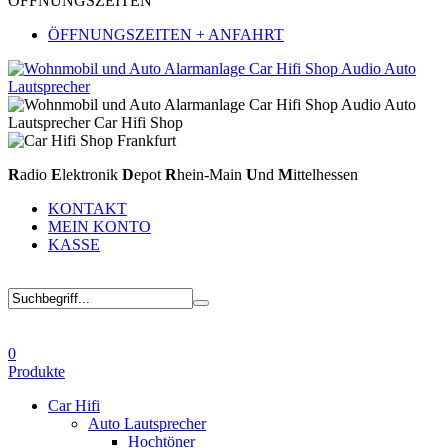
ÖFFNUNGSZEITEN
ÖFFNUNGSZEITEN + ANFAHRT
R
adio
E
lektronik
D
epot
R
hein-Main
U
nd
M
ittelhessen
KONTAKT
MEIN KONTO
KASSE
0
Produkte
Car Hifi
Auto Lautsprecher
Hochtöner