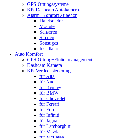
GPS Ortungssysteme
Kfz Dashcam Autokamera
Alarm+Komfort Zubehör
Handsender
Module
Sensoren
Sirenen
Sonstiges
Installation
Auto Komfort
GPS Ortung+Flottenmanagement
Dashcam Kamera
Kfz Verdecksteuerung
für Alfa
für Audi
für Bentley
für BMW
für Chevrolet
für Ferrari
für Ford
für Infiniti
für Jaguar
für Lamborghini
für Mazda
für McLaren