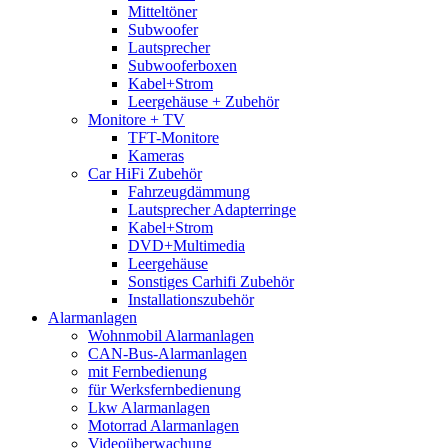
Mitteltöner
Subwoofer
Lautsprecher
Subwooferboxen
Kabel+Strom
Leergehäuse + Zubehör
Monitore + TV
TFT-Monitore
Kameras
Car HiFi Zubehör
Fahrzeugdämmung
Lautsprecher Adapterringe
Kabel+Strom
DVD+Multimedia
Leergehäuse
Sonstiges Carhifi Zubehör
Installationszubehör
Alarmanlagen
Wohnmobil Alarmanlagen
CAN-Bus-Alarmanlagen
mit Fernbedienung
für Werksfernbedienung
Lkw Alarmanlagen
Motorrad Alarmanlagen
Videoüberwachung