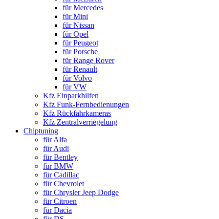
für Mercedes
für Mini
für Nissan
für Opel
für Peugeot
für Porsche
für Range Rover
für Renault
für Volvo
für VW
Kfz Einparkhilfen
Kfz Funk-Fernbedienungen
Kfz Rückfahrkameras
Kfz Zentralverriegelung
Chiptuning
für Alfa
für Audi
für Bentley
für BMW
für Cadillac
für Chevrolet
für Chrysler Jeep Dodge
für Citroen
für Dacia
für DS