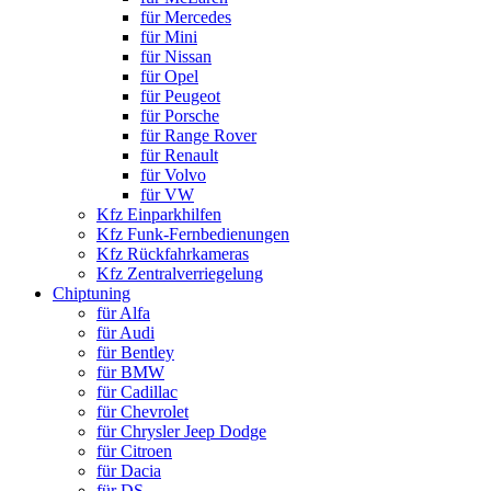
für Mercedes
für Mini
für Nissan
für Opel
für Peugeot
für Porsche
für Range Rover
für Renault
für Volvo
für VW
Kfz Einparkhilfen
Kfz Funk-Fernbedienungen
Kfz Rückfahrkameras
Kfz Zentralverriegelung
Chiptuning
für Alfa
für Audi
für Bentley
für BMW
für Cadillac
für Chevrolet
für Chrysler Jeep Dodge
für Citroen
für Dacia
für DS