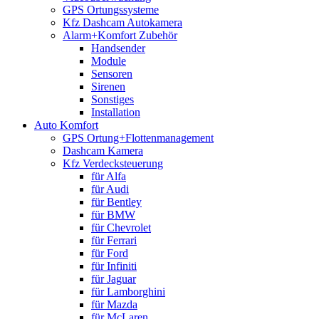
GPS Ortungssysteme
Kfz Dashcam Autokamera
Alarm+Komfort Zubehör
Handsender
Module
Sensoren
Sirenen
Sonstiges
Installation
Auto Komfort
GPS Ortung+Flottenmanagement
Dashcam Kamera
Kfz Verdecksteuerung
für Alfa
für Audi
für Bentley
für BMW
für Chevrolet
für Ferrari
für Ford
für Infiniti
für Jaguar
für Lamborghini
für Mazda
für McLaren