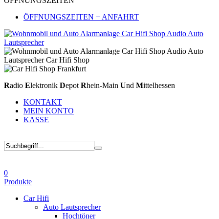
ÖFFNUNGSZEITEN
ÖFFNUNGSZEITEN + ANFAHRT
R
adio
E
lektronik
D
epot
R
hein-Main
U
nd
M
ittelhessen
KONTAKT
MEIN KONTO
KASSE
0
Produkte
Car Hifi
Auto Lautsprecher
Hochtöner