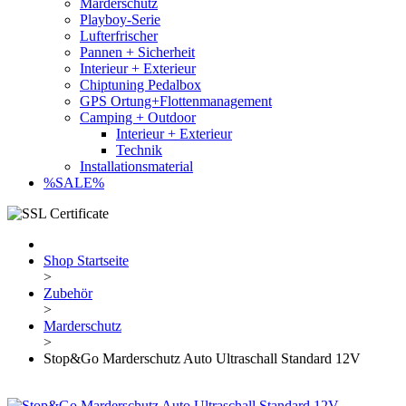
Marderschutz
Playboy-Serie
Lufterfrischer
Pannen + Sicherheit
Interieur + Exterieur
Chiptuning Pedalbox
GPS Ortung+Flottenmanagement
Camping + Outdoor
Interieur + Exterieur
Technik
Installationsmaterial
%SALE%
Shop Startseite
>
Zubehör
>
Marderschutz
>
Stop&Go Marderschutz Auto Ultraschall Standard 12V