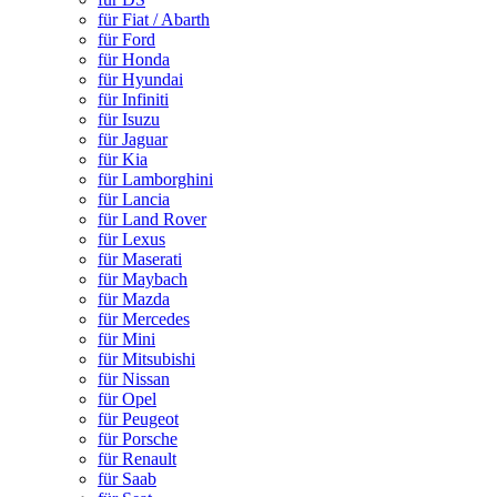
für Fiat / Abarth
für Ford
für Honda
für Hyundai
für Infiniti
für Isuzu
für Jaguar
für Kia
für Lamborghini
für Lancia
für Land Rover
für Lexus
für Maserati
für Maybach
für Mazda
für Mercedes
für Mini
für Mitsubishi
für Nissan
für Opel
für Peugeot
für Porsche
für Renault
für Saab