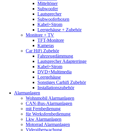
Mitteltöner
Subwoofer
Lautsprecher
Subwooferboxen
Kabel+Strom
Leergehäuse + Zubehör
Monitore + TV
TFT-Monitore
Kameras
Car HiFi Zubehör
Fahrzeugdämmung
Lautsprecher Adapterringe
Kabel+Strom
DVD+Multimedia
Leergehäuse
Sonstiges Carhifi Zubehör
Installationszubehör
Alarmanlagen
Wohnmobil Alarmanlagen
CAN-Bus-Alarmanlagen
mit Fernbedienung
für Werksfernbedienung
Lkw Alarmanlagen
Motorrad Alarmanlagen
Videoüberwachung