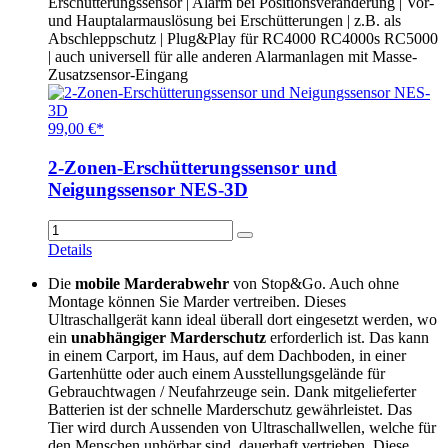
Erschütterungssensor | Alarm bei Positionsveränderung | Vor-
und Hauptalarmauslösung bei Erschütterungen | z.B. als
Abschleppschutz | Plug&Play für RC4000 RC4000s RC5000
| auch universell für alle anderen Alarmanlagen mit Masse-
Zusatzsensor-Eingang
99,00 €*
2-Zonen-Erschütterungssensor und
Neigungssensor NES-3D
Details
Die
mobile Marderabwehr
von Stop&Go. Auch ohne
Montage können Sie Marder vertreiben. Dieses
Ultraschallgerät kann ideal überall dort eingesetzt werden, wo
ein
unabhängiger Marderschutz
erforderlich ist. Das kann
in einem Carport, im Haus, auf dem Dachboden, in einer
Gartenhütte oder auch einem Ausstellungsgelände für
Gebrauchtwagen / Neufahrzeuge sein. Dank mitgelieferter
Batterien ist der schnelle Marderschutz gewährleistet. Das
Tier wird durch Aussenden von Ultraschallwellen, welche für
den Menschen unhörbar sind, dauerhaft vertrieben. Diese