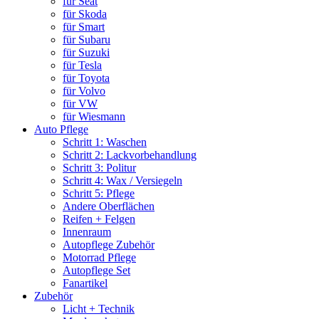
für Seat
für Skoda
für Smart
für Subaru
für Suzuki
für Tesla
für Toyota
für Volvo
für VW
für Wiesmann
Auto Pflege
Schritt 1: Waschen
Schritt 2: Lackvorbehandlung
Schritt 3: Politur
Schritt 4: Wax / Versiegeln
Schritt 5: Pflege
Andere Oberflächen
Reifen + Felgen
Innenraum
Autopflege Zubehör
Motorrad Pflege
Autopflege Set
Fanartikel
Zubehör
Licht + Technik