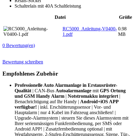
Relais-Sockel
Schaltrelais mit 40A Schaltleistung
Datei
Größe
RC5000_Anleitung-V0400-
0.98
1.pdf
MB
0
Bewertung(en)
Bewertung schreiben
Empfohlenes Zubehör
Professionelle Auto Alarmanlage in Erstausrüster-
Qualität
|
CAN-Bus
Autoalarmanlage
mit
GPS Ortung
und GSM Handy Alarm
|
Notstromakku integriert
|
Benachrichtigung auf Ihr Handy |
Android+iOS APP
verfügbar!
| inkl. Erschütterungssensor | Vor- und
Hauptalarm | nur 4 Kabel im Fahrzeug anschließen! |
Upgrade-Alarmsystem | steuern Sie dieses Alarmsystem mit
Ihrer serienmässigen Funkfernbedienung, per SMS oder
Android APP! | Zusatzfernbedienung optional | mit
Wegfahrsperre, 2-Stufen-Erschütterungssensor, Sirene, Tür-,