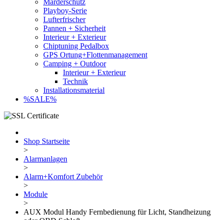
Marderschutz
Playboy-Serie
Lufterfrischer
Pannen + Sicherheit
Interieur + Exterieur
Chiptuning Pedalbox
GPS Ortung+Flottenmanagement
Camping + Outdoor
Interieur + Exterieur
Technik
Installationsmaterial
%SALE%
Shop Startseite
>
Alarmanlagen
>
Alarm+Komfort Zubehör
>
Module
>
AUX Modul Handy Fernbedienung für Licht, Standheizung