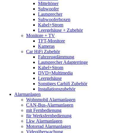
Mitteltöner
Subwoofer
Lautsprecher
Subwooferboxen
Kabel+Strom
Leergehäuse + Zubehör
Monitore + TV
TFT-Monitore
Kameras
Car HiFi Zubehör
Fahrzeugdämmung
Lautsprecher Adapterringe
Kabel+Strom
DVD+Multimedia
Leergehäuse
Sonstiges Carhifi Zubehör
Installationszubehör
Alarmanlagen
Wohnmobil Alarmanlagen
CAN-Bus-Alarmanlagen
mit Fernbedienung
für Werksfernbedienung
Lkw Alarmanlagen
Motorrad Alarmanlagen
Videoüberwachung