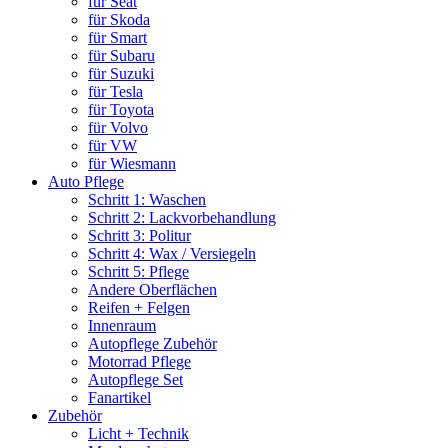
für Seat
für Skoda
für Smart
für Subaru
für Suzuki
für Tesla
für Toyota
für Volvo
für VW
für Wiesmann
Auto Pflege
Schritt 1: Waschen
Schritt 2: Lackvorbehandlung
Schritt 3: Politur
Schritt 4: Wax / Versiegeln
Schritt 5: Pflege
Andere Oberflächen
Reifen + Felgen
Innenraum
Autopflege Zubehör
Motorrad Pflege
Autopflege Set
Fanartikel
Zubehör
Licht + Technik