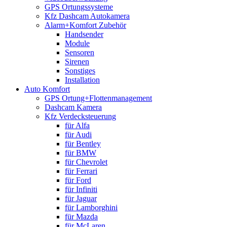
GPS Ortungssysteme
Kfz Dashcam Autokamera
Alarm+Komfort Zubehör
Handsender
Module
Sensoren
Sirenen
Sonstiges
Installation
Auto Komfort
GPS Ortung+Flottenmanagement
Dashcam Kamera
Kfz Verdecksteuerung
für Alfa
für Audi
für Bentley
für BMW
für Chevrolet
für Ferrari
für Ford
für Infiniti
für Jaguar
für Lamborghini
für Mazda
für McLaren