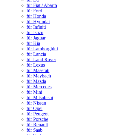
für Fiat / Abarth
für Ford
für Honda
für Hyundai
für Infiniti
für Isuzu
für Jaguar
für Kia
für Lamborghini
für Lancia
für Land Rover
für Lexus
für Maserati
für Maybach
für Mazda
für Mercedes
für Mini
für Mitsubishi
für Nissan
für Opel
für Peugeot
für Porsche
für Renault
für Saab