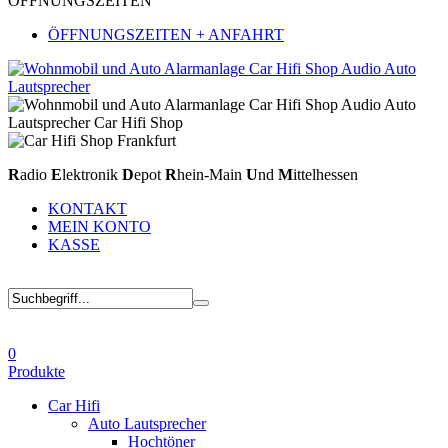
ÖFFNUNGSZEITEN
ÖFFNUNGSZEITEN + ANFAHRT
R
adio
E
lektronik
D
epot
R
hein-Main
U
nd
M
ittelhessen
KONTAKT
MEIN KONTO
KASSE
0
Produkte
Car Hifi
Auto Lautsprecher
Hochtöner