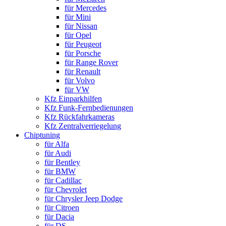
für Mercedes
für Mini
für Nissan
für Opel
für Peugeot
für Porsche
für Range Rover
für Renault
für Volvo
für VW
Kfz Einparkhilfen
Kfz Funk-Fernbedienungen
Kfz Rückfahrkameras
Kfz Zentralverriegelung
Chiptuning
für Alfa
für Audi
für Bentley
für BMW
für Cadillac
für Chevrolet
für Chrysler Jeep Dodge
für Citroen
für Dacia
für DS