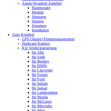
Alarm+Komfort Zubehör
Handsender
Module
Sensoren
Sirenen
Sonstiges
Installation
Auto Komfort
GPS Ortung+Flottenmanagement
Dashcam Kamera
Kfz Verdecksteuerung
für Alfa
für Audi
für Bentley
für BMW
für Chevrolet
für Ferrari
für Ford
für Infiniti
für Jaguar
für Lamborghini
für Mazda
für McLaren
für Mercedes
für Mini