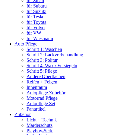
für Smart
für Subaru
für Suzuki
für Tesla
für Toyota
für Volvo
für VW
für Wiesmann
Auto Pflege
Schritt 1: Waschen
Schritt 2: Lackvorbehandlung
Schritt 3: Politur
Schritt 4: Wax / Versiegeln
Schritt 5: Pflege
Andere Oberflächen
Reifen + Felgen
Innenraum
Autopflege Zubehör
Motorrad Pflege
Autopflege Set
Fanartikel
Zubehör
Licht + Technik
Marderschutz
Playboy-Serie