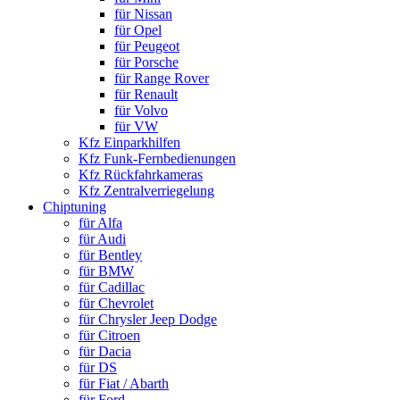
für Nissan
für Opel
für Peugeot
für Porsche
für Range Rover
für Renault
für Volvo
für VW
Kfz Einparkhilfen
Kfz Funk-Fernbedienungen
Kfz Rückfahrkameras
Kfz Zentralverriegelung
Chiptuning
für Alfa
für Audi
für Bentley
für BMW
für Cadillac
für Chevrolet
für Chrysler Jeep Dodge
für Citroen
für Dacia
für DS
für Fiat / Abarth
für Ford