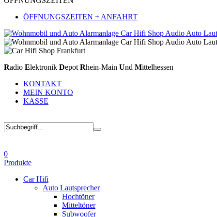
ÖFFNUNGSZEITEN
ÖFFNUNGSZEITEN + ANFAHRT
R
adio
E
lektronik
D
epot
R
hein-Main
U
nd
M
ittelhessen
KONTAKT
MEIN KONTO
KASSE
0
Produkte
Car Hifi
Auto Lautsprecher
Hochtöner
Mitteltöner
Subwoofer