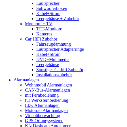
Lautsprecher
Subwooferboxen
Kabel+Strom
Leergehäuse + Zubehör
Monitore + TV
TFT-Monitore
Kameras
Car HiFi Zubehör
Fahrzeugdämmung
Lautsprecher Adapterringe
Kabel+Strom
DVD+Multimedia
Leergehäuse
Sonstiges Carhifi Zubehör
Installationszubehör
Alarmanlagen
Wohnmobil Alarmanlagen
CAN-Bus-Alarmanlagen
mit Fernbedienung
für Werksfernbedienung
Lkw Alarmanlagen
Motorrad Alarmanlagen
Videoüberwachung
GPS Ortungssysteme
Kfz Dashcam Autokamera