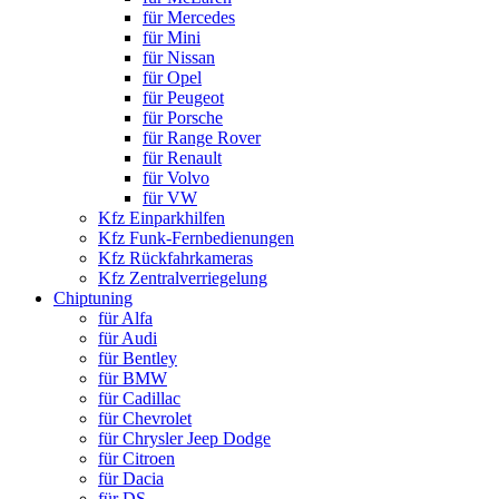
für Mercedes
für Mini
für Nissan
für Opel
für Peugeot
für Porsche
für Range Rover
für Renault
für Volvo
für VW
Kfz Einparkhilfen
Kfz Funk-Fernbedienungen
Kfz Rückfahrkameras
Kfz Zentralverriegelung
Chiptuning
für Alfa
für Audi
für Bentley
für BMW
für Cadillac
für Chevrolet
für Chrysler Jeep Dodge
für Citroen
für Dacia
für DS