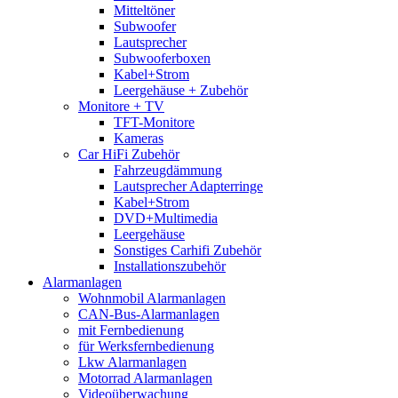
Mitteltöner
Subwoofer
Lautsprecher
Subwooferboxen
Kabel+Strom
Leergehäuse + Zubehör
Monitore + TV
TFT-Monitore
Kameras
Car HiFi Zubehör
Fahrzeugdämmung
Lautsprecher Adapterringe
Kabel+Strom
DVD+Multimedia
Leergehäuse
Sonstiges Carhifi Zubehör
Installationszubehör
Alarmanlagen
Wohnmobil Alarmanlagen
CAN-Bus-Alarmanlagen
mit Fernbedienung
für Werksfernbedienung
Lkw Alarmanlagen
Motorrad Alarmanlagen
Videoüberwachung