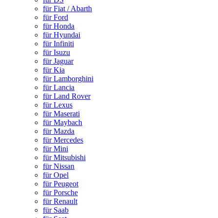
für Fiat / Abarth
für Ford
für Honda
für Hyundai
für Infiniti
für Isuzu
für Jaguar
für Kia
für Lamborghini
für Lancia
für Land Rover
für Lexus
für Maserati
für Maybach
für Mazda
für Mercedes
für Mini
für Mitsubishi
für Nissan
für Opel
für Peugeot
für Porsche
für Renault
für Saab