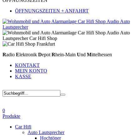
ÖFFNUNGSZEITEN
ÖFFNUNGSZEITEN + ANFAHRT
R
adio
E
lektronik
D
epot
R
hein-Main
U
nd
M
ittelhessen
KONTAKT
MEIN KONTO
KASSE
0
Produkte
Car Hifi
Auto Lautsprecher
Hochtöner