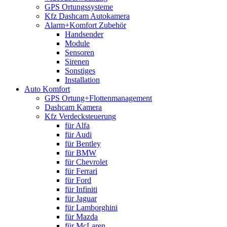
GPS Ortungssysteme
Kfz Dashcam Autokamera
Alarm+Komfort Zubehör
Handsender
Module
Sensoren
Sirenen
Sonstiges
Installation
Auto Komfort
GPS Ortung+Flottenmanagement
Dashcam Kamera
Kfz Verdecksteuerung
für Alfa
für Audi
für Bentley
für BMW
für Chevrolet
für Ferrari
für Ford
für Infiniti
für Jaguar
für Lamborghini
für Mazda
für McLaren