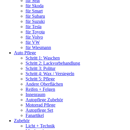
für Seat
für Skoda
für Smart
für Subaru
für Suzuki
für Tesla
für Toyota
für Volvo
für VW
für Wiesmann
Auto Pflege
Schritt 1: Waschen
Schritt 2: Lackvorbehandlung
Schritt 3: Politur
Schritt 4: Wax / Versiegeln
Schritt 5: Pflege
Andere Oberflächen
Reifen + Felgen
Innenraum
Autopflege Zubehör
Motorrad Pflege
Autopflege Set
Fanartikel
Zubehör
Licht + Technik