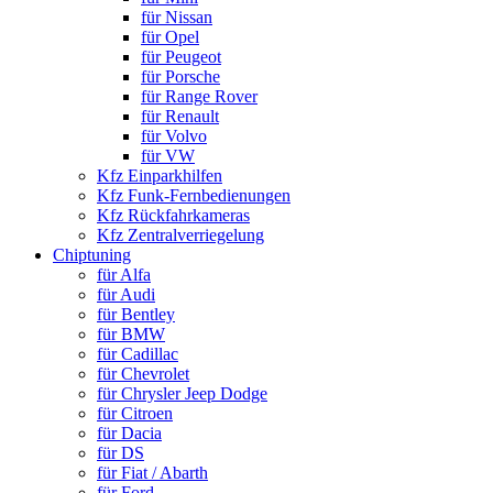
für Nissan
für Opel
für Peugeot
für Porsche
für Range Rover
für Renault
für Volvo
für VW
Kfz Einparkhilfen
Kfz Funk-Fernbedienungen
Kfz Rückfahrkameras
Kfz Zentralverriegelung
Chiptuning
für Alfa
für Audi
für Bentley
für BMW
für Cadillac
für Chevrolet
für Chrysler Jeep Dodge
für Citroen
für Dacia
für DS
für Fiat / Abarth
für Ford