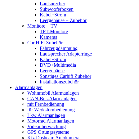
Lautsprecher
Subwooferboxen
Kabel+Strom
Leergehäuse + Zubehör
Monitore + TV
TFT-Monitore
Kameras
Car HiFi Zubehör
Fahrzeugdämmung
Lautsprecher Adapterringe
Kabel+Strom
DVD+Multimedia
Leergehäuse
Sonstiges Carhifi Zubehör
Installationszubehör
Alarmanlagen
Wohnmobil Alarmanlagen
CAN-Bus-Alarmanlagen
mit Fernbedienung
für Werksfernbedienung
Lkw Alarmanlagen
Motorrad Alarmanlagen
Videoüberwachung
GPS Ortungssysteme
Kfz Dashcam Autokamera