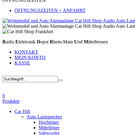
ÖFFNUNGSZEITEN
ÖFFNUNGSZEITEN + ANFAHRT
R
adio
E
lektronik
D
epot
R
hein-Main
U
nd
M
ittelhessen
KONTAKT
MEIN KONTO
KASSE
0
Produkte
Car Hifi
Auto Lautsprecher
Hochtöner
Mitteltöner
Subwoofer