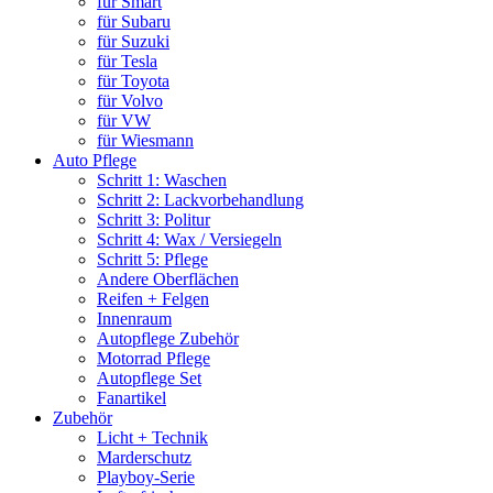
für Smart
für Subaru
für Suzuki
für Tesla
für Toyota
für Volvo
für VW
für Wiesmann
Auto Pflege
Schritt 1: Waschen
Schritt 2: Lackvorbehandlung
Schritt 3: Politur
Schritt 4: Wax / Versiegeln
Schritt 5: Pflege
Andere Oberflächen
Reifen + Felgen
Innenraum
Autopflege Zubehör
Motorrad Pflege
Autopflege Set
Fanartikel
Zubehör
Licht + Technik
Marderschutz
Playboy-Serie