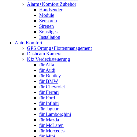
Alarm+Komfort Zubehör
Handsender
Module
Sensoren
Sirenen
Sonstiges
Installation
Auto Komfort
GPS Ortung+Flottenmanagement
Dashcam Kamera
Kfz Verdecksteuerung
für Alfa
für Audi
für Bentley
für BMW
für Chevrolet
für Ferrari
für Ford
für Infiniti
für Jaguar
für Lamborghini
für Mazda
für McLaren
für Mercedes
für Mini