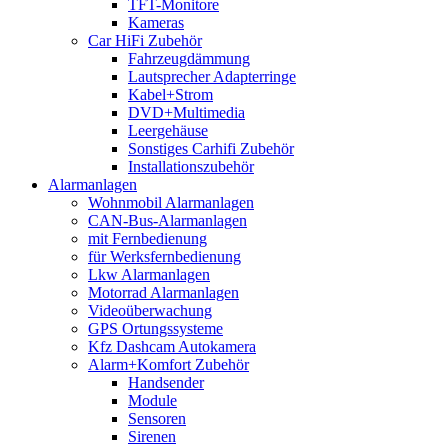
TFT-Monitore
Kameras
Car HiFi Zubehör
Fahrzeugdämmung
Lautsprecher Adapterringe
Kabel+Strom
DVD+Multimedia
Leergehäuse
Sonstiges Carhifi Zubehör
Installationszubehör
Alarmanlagen
Wohnmobil Alarmanlagen
CAN-Bus-Alarmanlagen
mit Fernbedienung
für Werksfernbedienung
Lkw Alarmanlagen
Motorrad Alarmanlagen
Videoüberwachung
GPS Ortungssysteme
Kfz Dashcam Autokamera
Alarm+Komfort Zubehör
Handsender
Module
Sensoren
Sirenen