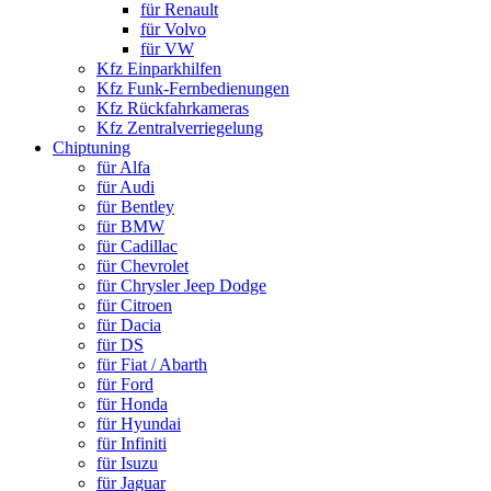
für Renault
für Volvo
für VW
Kfz Einparkhilfen
Kfz Funk-Fernbedienungen
Kfz Rückfahrkameras
Kfz Zentralverriegelung
Chiptuning
für Alfa
für Audi
für Bentley
für BMW
für Cadillac
für Chevrolet
für Chrysler Jeep Dodge
für Citroen
für Dacia
für DS
für Fiat / Abarth
für Ford
für Honda
für Hyundai
für Infiniti
für Isuzu
für Jaguar