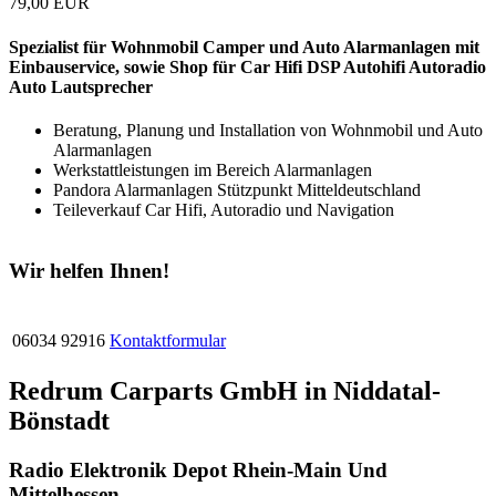
79,00 EUR
Spezialist für Wohnmobil Camper und Auto Alarmanlagen mit
Einbauservice, sowie Shop für Car Hifi DSP Autohifi Autoradio
Auto Lautsprecher
Beratung, Planung und Installation von Wohnmobil und Auto
Alarmanlagen
Werkstattleistungen im Bereich Alarmanlagen
Pandora Alarmanlagen Stützpunkt Mitteldeutschland
Teileverkauf Car Hifi, Autoradio und Navigation
Wir helfen Ihnen!
06034 92916
Kontaktformular
Redrum Carparts GmbH in Niddatal-
Bönstadt
R
adio
E
lektronik
D
epot
R
hein-Main
U
nd
M
ittelhessen