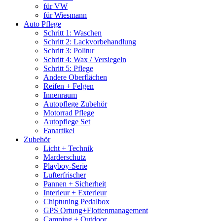
für VW
für Wiesmann
Auto Pflege
Schritt 1: Waschen
Schritt 2: Lackvorbehandlung
Schritt 3: Politur
Schritt 4: Wax / Versiegeln
Schritt 5: Pflege
Andere Oberflächen
Reifen + Felgen
Innenraum
Autopflege Zubehör
Motorrad Pflege
Autopflege Set
Fanartikel
Zubehör
Licht + Technik
Marderschutz
Playboy-Serie
Lufterfrischer
Pannen + Sicherheit
Interieur + Exterieur
Chiptuning Pedalbox
GPS Ortung+Flottenmanagement
Camping + Outdoor