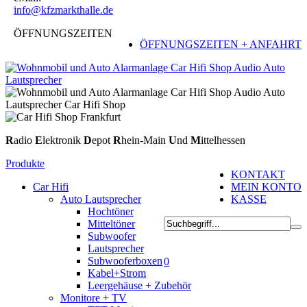
info@kfzmarkthalle.de
ÖFFNUNGSZEITEN
ÖFFNUNGSZEITEN + ANFAHRT
R
adio
E
lektronik
D
epot
R
hein-Main
U
nd
M
ittelhessen
Produkte
KONTAKT
Car Hifi
MEIN KONTO
Auto Lautsprecher
KASSE
Hochtöner
Mitteltöner
Subwoofer
Lautsprecher
Subwooferboxen
0
Kabel+Strom
Leergehäuse + Zubehör
Monitore + TV