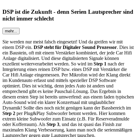
DSP ist die Zukunft - denn Serien Lautsprecher sind
nicht immer schlecht
mehr...
Sie werden nur meist falsch eingesetzt! Und da greifen wir mit
einem DSP ein.
DSP steht für Digitaler Sound Prozessor
. Dies ist
ein Baustein, oft mit einem Verstärker kombiniert, der jede Car Hifi
Anlage digitalisiert. Und diese digitalisierten Signale können
exzellent weiterverarbeitet werden. So wird im
Step 1
nach der
Integrierung eines reinen DSP bzw. eines DSP mit Verstärker die
Car Hifi Anlage eingemessen. Per Mikrofon wird der Klang direkt
im Kundenauto erfasst und mittels spezieller DSP Software
optimiert. Dies ist wichtig, denn jedes Auto ist anders und
entsprechend gibt es keine Pauschal-Lösung. Das Ergebnis in
diesem ersten Step ist bereits umwerfend: aus einem faden typischen
Auto-Sound wird ein klarer Konzertsaal mit unglaublicher
Dynamik! Sollte dies noch nicht genügen kann der Bassbereich im
Step 2
per Plug&Play Subwoofer betont werden. Hier kommen
extrem kleine Subwoofer zum Einsatz (z.B. Für Reserveradmulde
oder Kofferraum). Als
Step 3
, und das ist quasi das Finish zur
maximalen Klang Verbesserung, kann man noch die serienmäßigen
Lautsprecher gegen gute Lautsprecher tauschen.