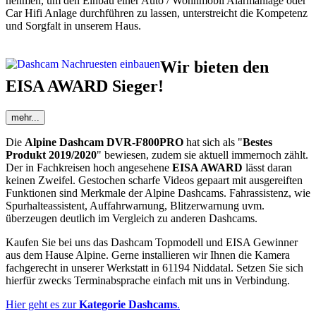
nehmen, um den Einbau einer Auto / Wohnmobil Alarmanlage oder
Car Hifi Anlage durchführen zu lassen, unterstreicht die Kompetenz
und Sorgfalt in unserem Haus.
Wir bieten den
EISA AWARD Sieger!
mehr...
Die
Alpine Dashcam DVR-F800PRO
hat sich als "
Bestes
Produkt 2019/2020
" bewiesen, zudem sie aktuell immernoch zählt.
Der in Fachkreisen hoch angesehene
EISA AWARD
lässt daran
keinen Zweifel. Gestochen scharfe Videos gepaart mit ausgereiften
Funktionen sind Merkmale der Alpine Dashcams. Fahrassistenz, wie
Spurhalteassistent, Auffahrwarnung, Blitzerwarnung uvm.
überzeugen deutlich im Vergleich zu anderen Dashcams.
Kaufen Sie bei uns das Dashcam Topmodell und EISA Gewinner
aus dem Hause Alpine. Gerne installieren wir Ihnen die Kamera
fachgerecht in unserer Werkstatt in 61194 Niddatal. Setzen Sie sich
hierfür zwecks Terminabsprache einfach mit uns in Verbindung.
Hier geht es zur
Kategorie Dashcams
.